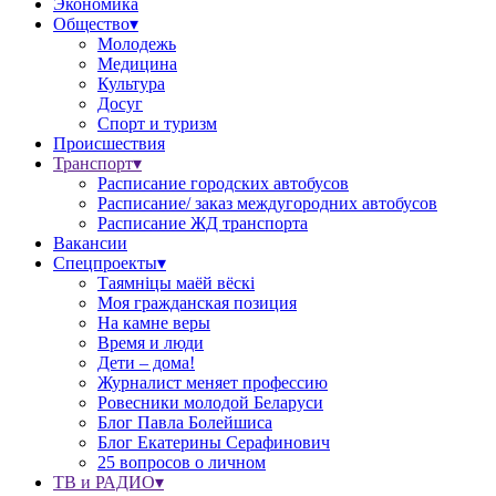
Экономика
Общество▾
Молодежь
Медицина
Культура
Досуг
Спорт и туризм
Происшествия
Транспорт▾
Расписание городских автобусов
Расписание/ заказ междугородних автобусов
Расписание ЖД транспорта
Вакансии
Спецпроекты▾
Таямніцы маёй вёскі
Моя гражданская позиция
На камне веры
Время и люди
Дети – дома!
Журналист меняет профессию
Ровесники молодой Беларуси
Блог Павла Болейшиса
Блог Екатерины Серафинович
25 вопросов о личном
ТВ и РАДИО▾