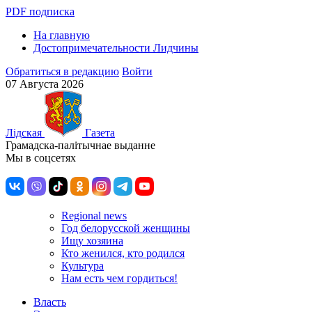
PDF подписка
На главную
Достопримечательности Лидчины
Обратиться в редакцию
Войти
07 Августа 2026
Лiдская
Газета
Грамадска-палiтычнае выданне
Мы в соцсетях
Regional news
Год белорусской женщины
Ищу хозяина
Кто женился, кто родился
Культура
Нам есть чем гордиться!
Власть