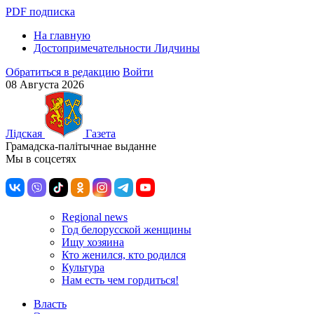
PDF подписка
На главную
Достопримечательности Лидчины
Обратиться в редакцию
Войти
08 Августа 2026
Лiдская
Газета
Грамадска-палiтычнае выданне
Мы в соцсетях
Regional news
Год белорусской женщины
Ищу хозяина
Кто женился, кто родился
Культура
Нам есть чем гордиться!
Власть