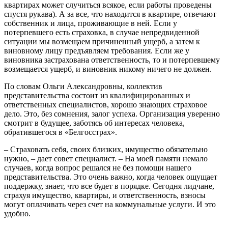
квартирах может случиться всякое, если работы проведены
спустя рукава). А за все, что находится в квартире, отвечают
собственник и лица, проживающие в ней. Если у
потерпевшего есть страховка, в случае непредвиденной
ситуации мы возмещаем причиненный ущерб, а затем к
виновному лицу предъявляем требования. Если же у
виновника застрахована ответственность, то и потерпевшему
возмещается ущерб, и виновник никому ничего не должен.
По словам Ольги Александровны, коллектив
представительства состоит из квалифицированных и
ответственных специалистов, хорошо знающих страховое
дело. Это, без сомнения, залог успеха. Организация уверенно
смотрит в будущее, заботясь об интересах человека,
обратившегося в «Белгосстрах».
– Страховать себя, своих близких, имущество обязательно
нужно, – дает совет специалист. – На моей памяти немало
случаев, когда вопрос решался не без помощи нашего
представительства. Это очень важно, когда человек ощущает
поддержку, знает, что все будет в порядке. Сегодня лидчане,
страхуя имущество, квартиры, и ответственность, взносы
могут оплачивать через счет на коммунальные услуги. И это
удобно.