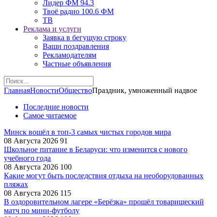
Лидер ФМ 94.3
Твоё радио 100.6 ФМ
ТВ
Реклама и услуги
Заявка в бегущую строку
Ваши поздравления
Рекламодателям
Частные объявления
Главная
Новости
Общество
Праздник, умноженный надвое
Последние новости
Самое читаемое
Минск вошёл в топ-3 самых чистых городов мира
08 Августа 2026
91
Школьное питание в Беларуси: что изменится с нового
учебного года
08 Августа 2026
100
Какие могут быть последствия отдыха на необорудованных
пляжах
08 Августа 2026
115
В оздоровительном лагере «Берёзка» прошёл товарищеский
матч по мини-футболу