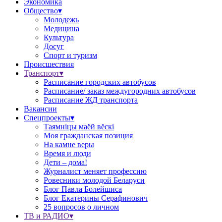
Экономика
Общество▾
Молодежь
Медицина
Культура
Досуг
Спорт и туризм
Происшествия
Транспорт▾
Расписание городских автобусов
Расписание/ заказ междугородних автобусов
Расписание ЖД транспорта
Вакансии
Спецпроекты▾
Таямніцы маёй вёскі
Моя гражданская позиция
На камне веры
Время и люди
Дети – дома!
Журналист меняет профессию
Ровесники молодой Беларуси
Блог Павла Болейшиса
Блог Екатерины Серафинович
25 вопросов о личном
ТВ и РАДИО▾