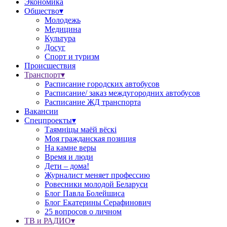
Экономика
Общество▾
Молодежь
Медицина
Культура
Досуг
Спорт и туризм
Происшествия
Транспорт▾
Расписание городских автобусов
Расписание/ заказ междугородних автобусов
Расписание ЖД транспорта
Вакансии
Спецпроекты▾
Таямніцы маёй вёскі
Моя гражданская позиция
На камне веры
Время и люди
Дети – дома!
Журналист меняет профессию
Ровесники молодой Беларуси
Блог Павла Болейшиса
Блог Екатерины Серафинович
25 вопросов о личном
ТВ и РАДИО▾