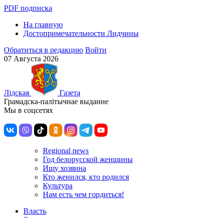
PDF подписка
На главную
Достопримечательности Лидчины
Обратиться в редакцию
Войти
07 Августа 2026
Лiдская
Газета
Грамадска-палiтычнае выданне
Мы в соцсетях
Regional news
Год белорусской женщины
Ищу хозяина
Кто женился, кто родился
Культура
Нам есть чем гордиться!
Власть