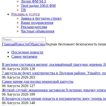
Лидер ФМ 94.3
Твоё радио 100.6 ФМ
ТВ
Реклама и услуги
Заявка в бегущую строку
Ваши поздравления
Рекламодателям
Частные объявления
Главная
Новости
Общество
Лидчан беспокоит безопасность пеш
Последние новости
Самое читаемое
В регионе состоялся митинг, посвящённый трагедии деревни 
06 Августа 2026
128
7 августа не будет электричества в Лидском районе. Узнайте, п
06 Августа 2026
203
Самое время для посева пекинской капусты
06 Августа 2026
127
Жуткий случай: мошенники заставили 9‑летнюю девочку отрез
06 Августа 2026
189
В Беларуси стало проще попасть в пограничную зону: теперь хв
06 Августа 2026
148