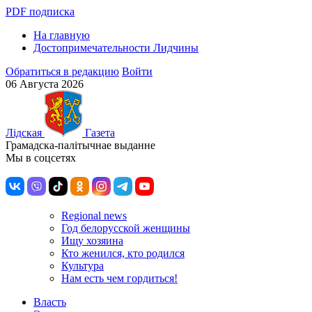
PDF подписка
На главную
Достопримечательности Лидчины
Обратиться в редакцию
Войти
06 Августа 2026
Лiдская
Газета
Грамадска-палiтычнае выданне
Мы в соцсетях
Regional news
Год белорусской женщины
Ищу хозяина
Кто женился, кто родился
Культура
Нам есть чем гордиться!
Власть