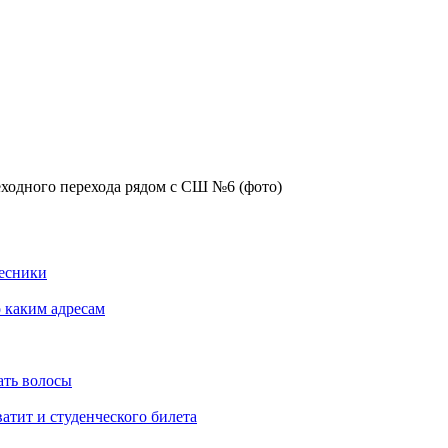
еходного перехода рядом с СШ №6 (фото)
Лесники
о каким адресам
ать волосы
атит и студенческого билета