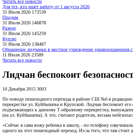
Читать все новости
Для тех, кто ищет работу от 1 августа 2026
31 Июля 2026
173539
Продам
31 Июля 2026
146878
Разное
31 Июля 2026
145259
Куплю
31 Июля 2026
138487
Обращение лидчанки в местное учреждение здравоохранения ст
11 Июля 2026
23589
Читать все новости
Лидчан беспокоит безопаснос
10 Декабря 2015
3003
По поводу пешеходного перехода в районе СШ №6 в редакцию г
перекрестке ул. Куйбышева и Крупской. Лидчан беспокоит его о
подъезжающих к данному Т-образному перекрестку, вынуждены
(на ул. Куйбышева). А это, считают родители, весьма небезопас
«Сейчас я сама вожу ребенка в школу, - по телефону озвучивал
одного на этот пешеходный переход. Из-за того, что там стоит