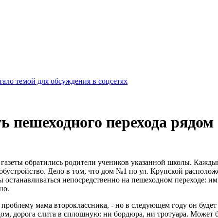
ало темой для обсуждения в соцсетях
ть пешеходного перехода рядом
азеты обратились родители учеников указанной школы. Каждый 
бустройство. Дело в том, что дом №1 по ул. Крупской расположе
 останавливаться непосредственно на пешеходном переходе: им
но.
а проблему мама второклассника, - но в следующем году он буде
 дом, дорога слита в сплошную: ни бордюра, ни тротуара. Может б