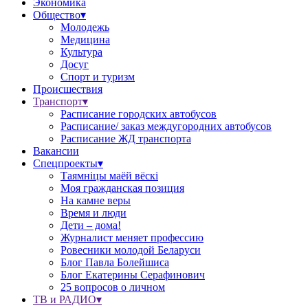
Экономика
Общество▾
Молодежь
Медицина
Культура
Досуг
Спорт и туризм
Происшествия
Транспорт▾
Расписание городских автобусов
Расписание/ заказ междугородних автобусов
Расписание ЖД транспорта
Вакансии
Спецпроекты▾
Таямніцы маёй вёскі
Моя гражданская позиция
На камне веры
Время и люди
Дети – дома!
Журналист меняет профессию
Ровесники молодой Беларуси
Блог Павла Болейшиса
Блог Екатерины Серафинович
25 вопросов о личном
ТВ и РАДИО▾