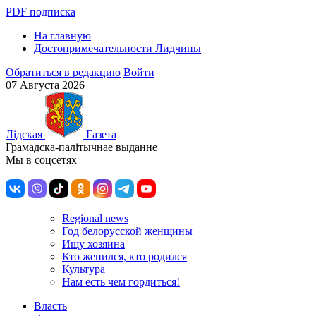
PDF подписка
На главную
Достопримечательности Лидчины
Обратиться в редакцию
Войти
07 Августа 2026
Лiдская
Газета
Грамадска-палiтычнае выданне
Мы в соцсетях
Regional news
Год белорусской женщины
Ищу хозяина
Кто женился, кто родился
Культура
Нам есть чем гордиться!
Власть