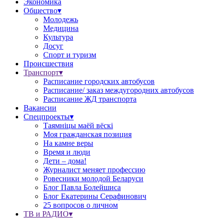
Экономика
Общество▾
Молодежь
Медицина
Культура
Досуг
Спорт и туризм
Происшествия
Транспорт▾
Расписание городских автобусов
Расписание/ заказ междугородних автобусов
Расписание ЖД транспорта
Вакансии
Спецпроекты▾
Таямніцы маёй вёскі
Моя гражданская позиция
На камне веры
Время и люди
Дети – дома!
Журналист меняет профессию
Ровесники молодой Беларуси
Блог Павла Болейшиса
Блог Екатерины Серафинович
25 вопросов о личном
ТВ и РАДИО▾