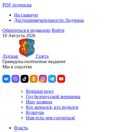
PDF подписка
На главную
Достопримечательности Лидчины
Обратиться в редакцию
Войти
10 Августа 2026
Лiдская
Газета
Грамадска-палiтычнае выданне
Мы в соцсетях
Regional news
Год белорусской женщины
Ищу хозяина
Кто женился, кто родился
Культура
Нам есть чем гордиться!
Власть