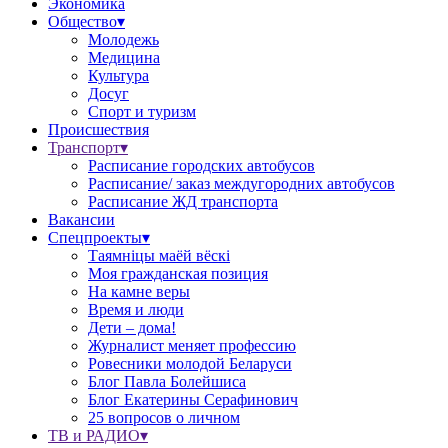
Экономика
Общество▾
Молодежь
Медицина
Культура
Досуг
Спорт и туризм
Происшествия
Транспорт▾
Расписание городских автобусов
Расписание/ заказ междугородних автобусов
Расписание ЖД транспорта
Вакансии
Спецпроекты▾
Таямніцы маёй вёскі
Моя гражданская позиция
На камне веры
Время и люди
Дети – дома!
Журналист меняет профессию
Ровесники молодой Беларуси
Блог Павла Болейшиса
Блог Екатерины Серафинович
25 вопросов о личном
ТВ и РАДИО▾