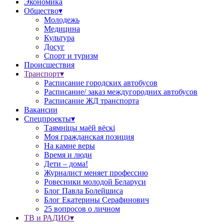
Экономика
Общество▾
Молодежь
Медицина
Культура
Досуг
Спорт и туризм
Происшествия
Транспорт▾
Расписание городских автобусов
Расписание/ заказ междугородних автобусов
Расписание ЖД транспорта
Вакансии
Спецпроекты▾
Таямніцы маёй вёскі
Моя гражданская позиция
На камне веры
Время и люди
Дети – дома!
Журналист меняет профессию
Ровесники молодой Беларуси
Блог Павла Болейшиса
Блог Екатерины Серафинович
25 вопросов о личном
ТВ и РАДИО▾