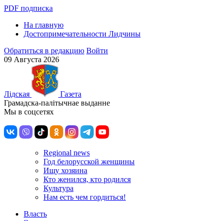
PDF подписка
На главную
Достопримечательности Лидчины
Обратиться в редакцию
Войти
09 Августа 2026
Лiдская
Газета
Грамадска-палiтычнае выданне
Мы в соцсетях
Regional news
Год белорусской женщины
Ищу хозяина
Кто женился, кто родился
Культура
Нам есть чем гордиться!
Власть