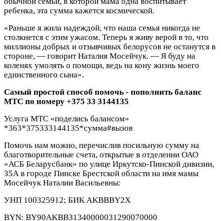
обычной семьи, в которой мама одна воспитывает
ребенка, эта сумма кажется космической.
«Раньше я жила надеждой, что наша семья никогда не
столкнется с этим ужасом. Теперь я живу верой в то, что
миллионы добрых и отзывчивых белорусов не останутся в
стороне, — говорит Наталия Мосейчук. — Я буду на
коленях умолять о помощи, ведь на кону жизнь моего
единственного сына».
Самый простой способ помочь - пополнить баланс
МТС по номеру +375 33 3144135
Услуга МТС «поделись балансом»
*363*375333144135*сумма#вызов
Помочь нам можно, перечислив посильную сумму на
благотворительные счета, открытые в отделении ОАО
«АСБ Беларусбанк» по улице Иркутско-Пинской дивизии,
35А в городе Пинске Брестской области на имя мамы
Мосейчук Наталии Васильевны:
УНП 100325912; БИК AKBBBY2X
BYN: BY90AKBB31340000031290070000