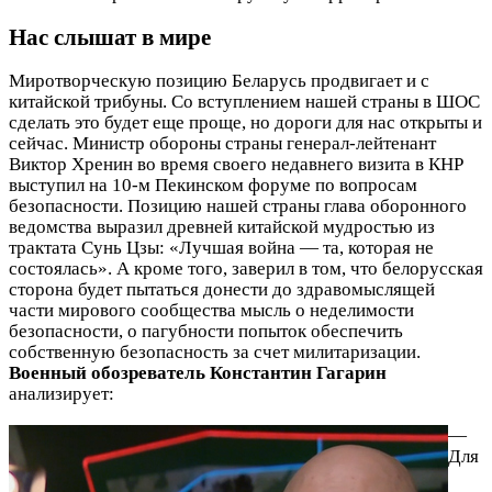
Нас слышат
в мире
Миротворческую позицию Беларусь продвигает и с
китайской трибуны. Со вступлением нашей страны в ШОС
сделать это будет еще проще, но дороги для нас открыты и
сейчас. Министр обороны страны генерал‑лейтенант
Виктор Хренин во время своего недавнего визита в КНР
выступил на 10‑м Пекинском форуме по вопросам
безопасности. Позицию нашей страны глава оборонного
ведомства выразил древней китайской мудростью из
трактата Сунь Цзы: «Лучшая война — та, которая не
состоялась». А кроме того, заверил в том, что белорусская
сторона будет пытаться донести до здравомыслящей
части мирового сообщества мысль о неделимости
безопасности, о пагубности попыток обеспечить
собственную безопасность за счет милитаризации.
Военный обозреватель Константин Гагарин
анализирует:
—
Для