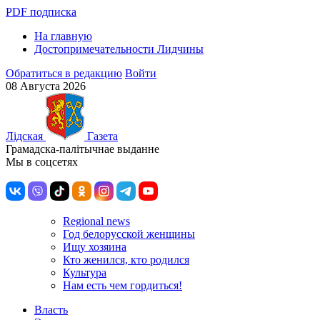
PDF подписка
На главную
Достопримечательности Лидчины
Обратиться в редакцию
Войти
08 Августа 2026
Лiдская
Газета
Грамадска-палiтычнае выданне
Мы в соцсетях
Regional news
Год белорусской женщины
Ищу хозяина
Кто женился, кто родился
Культура
Нам есть чем гордиться!
Власть