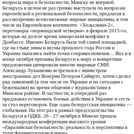
вопросы мира и безопасности, Минску не впервой.
Беларусь в целом не раз громко выступала по вопросам
европейской и региональной безопасности, предлагая к
рассмотрению всевозможные мирные инициативы, в том
числе на Европейском континенте. «Хельсинки‑2»,
переговоры «нормандской четверки» в феврале 2015‑го,
которые на долгое время заморозили конфликт в
Донбассе. Именно Беларусь была той самой площадкой,
где на стыке зимы и весны прошлого года Россия и
Украина пытались найти точки соприкосновения… Вот и в
конце октября призывы Беларуси к миру и конкретные
предложения цитировали многие мировые СМИ.
Александр ­Лукашенко встретился с министром
иностранных дел Венгрии Петером Сийярто, затем сделал
ряд заявлений (в том числе по Украине и по ситуации с
беженцами) во время общения с журналистами в
Минском районе. В частности, в очередной раз
предложил остановить боевые действия в Украине и сесть
за стол переговоров. Еще одна белорусская инициатива —
глобальная. На этот раз в рамках председательства
Беларуси в ОДКБ. 26 - 27 октября в Минске прошла
международная конференция высокого уровня
«Евразийская безопасность: реальность и перспективы в
трансформирующемся мире».