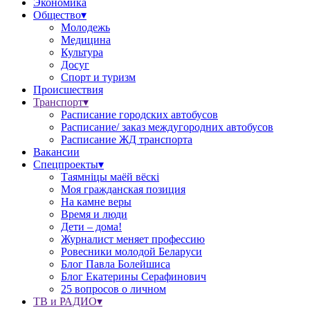
Экономика
Общество▾
Молодежь
Медицина
Культура
Досуг
Спорт и туризм
Происшествия
Транспорт▾
Расписание городских автобусов
Расписание/ заказ междугородних автобусов
Расписание ЖД транспорта
Вакансии
Спецпроекты▾
Таямніцы маёй вёскі
Моя гражданская позиция
На камне веры
Время и люди
Дети – дома!
Журналист меняет профессию
Ровесники молодой Беларуси
Блог Павла Болейшиса
Блог Екатерины Серафинович
25 вопросов о личном
ТВ и РАДИО▾