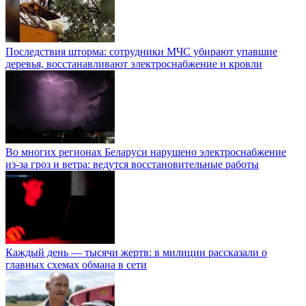
Последствия шторма: сотрудники МЧС убирают упавшие
деревья, восстанавливают электроснабжение и кровли
Во многих регионах Беларуси нарушено электроснабжение
из-за гроз и ветра: ведутся восстановительные работы
Каждый день — тысячи жертв: в милиции рассказали о
главных схемах обмана в сети