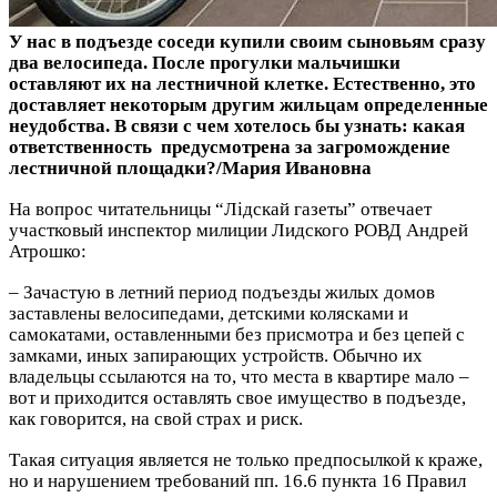
У нас в подъезде соседи купили своим сыновьям сразу
два велосипеда. После прогулки мальчишки
оставляют их на лестничной клетке. Естественно, это
доставляет некоторым другим жильцам определенные
неудобства. В связи с чем хотелось бы узнать: какая
ответственность предусмотрена за загромождение
лестничной площадки?
/
Мария Ивановна
На вопрос читательницы “Лідскай газеты” отвечает
участковый инспектор милиции Лидского РОВД Андрей
Атрошко:
– Зачастую в летний период подъезды жилых домов
заставлены велосипедами, детскими колясками и
самокатами, оставленными без присмотра и без цепей с
замками, иных запирающих устройств. Обычно их
владельцы ссылаются на то, что места в квартире мало –
вот и приходится оставлять свое имущество в подъезде,
как говорится, на свой страх и риск.
Такая ситуация является не только предпосылкой к краже,
но и нарушением требований пп. 16.6 пункта 16 Правил