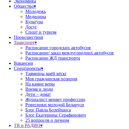
Экономика
Общество▾
Молодежь
Медицина
Культура
Досуг
Спорт и туризм
Происшествия
Транспорт▾
Расписание городских автобусов
Расписание/ заказ междугородних автобусов
Расписание ЖД транспорта
Вакансии
Спецпроекты▾
Таямніцы маёй вёскі
Моя гражданская позиция
На камне веры
Время и люди
Дети – дома!
Журналист меняет профессию
Ровесники молодой Беларуси
Блог Павла Болейшиса
Блог Екатерины Серафинович
25 вопросов о личном
ТВ и РАДИО▾