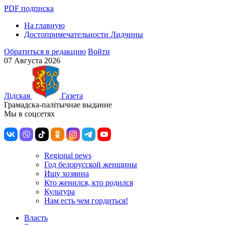
PDF подписка
На главную
Достопримечательности Лидчины
Обратиться в редакцию
Войти
07 Августа 2026
Лiдская
Газета
Грамадска-палiтычнае выданне
Мы в соцсетях
Regional news
Год белорусской женщины
Ищу хозяина
Кто женился, кто родился
Культура
Нам есть чем гордиться!
Власть