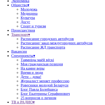
Экономика
Общество▾
Молодежь
Медицина
Культура
Досуг
Спорт и туризм
Происшествия
Транспорт▾
Расписание городских автобусов
Расписание/ заказ междугородних автобусов
Расписание ЖД транспорта
Вакансии
Спецпроекты▾
Таямніцы маёй вёскі
Моя гражданская позиция
На камне веры
Время и люди
Дети – дома!
Журналист меняет профессию
Ровесники молодой Беларуси
Блог Павла Болейшиса
Блог Екатерины Серафинович
25 вопросов о личном
ТВ и РАДИО▾