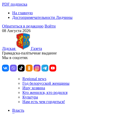
PDF подписка
На главную
Достопримечательности Лидчины
Обратиться в редакцию
Войти
08 Августа 2026
Лiдская
Газета
Грамадска-палiтычнае выданне
Мы в соцсетях
Regional news
Год белорусской женщины
Ищу хозяина
Кто женился, кто родился
Культура
Нам есть чем гордиться!
Власть