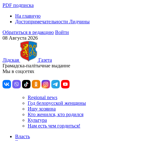
PDF подписка
На главную
Достопримечательности Лидчины
Обратиться в редакцию
Войти
08 Августа 2026
Лiдская
Газета
Грамадска-палiтычнае выданне
Мы в соцсетях
Regional news
Год белорусской женщины
Ищу хозяина
Кто женился, кто родился
Культура
Нам есть чем гордиться!
Власть