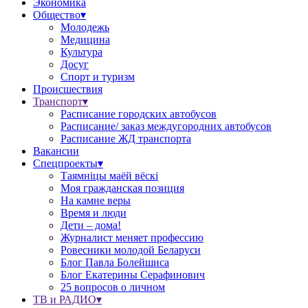
Экономика
Общество▾
Молодежь
Медицина
Культура
Досуг
Спорт и туризм
Происшествия
Транспорт▾
Расписание городских автобусов
Расписание/ заказ междугородних автобусов
Расписание ЖД транспорта
Вакансии
Спецпроекты▾
Таямніцы маёй вёскі
Моя гражданская позиция
На камне веры
Время и люди
Дети – дома!
Журналист меняет профессию
Ровесники молодой Беларуси
Блог Павла Болейшиса
Блог Екатерины Серафинович
25 вопросов о личном
ТВ и РАДИО▾