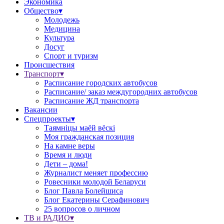
Экономика
Общество▾
Молодежь
Медицина
Культура
Досуг
Спорт и туризм
Происшествия
Транспорт▾
Расписание городских автобусов
Расписание/ заказ междугородних автобусов
Расписание ЖД транспорта
Вакансии
Спецпроекты▾
Таямніцы маёй вёскі
Моя гражданская позиция
На камне веры
Время и люди
Дети – дома!
Журналист меняет профессию
Ровесники молодой Беларуси
Блог Павла Болейшиса
Блог Екатерины Серафинович
25 вопросов о личном
ТВ и РАДИО▾