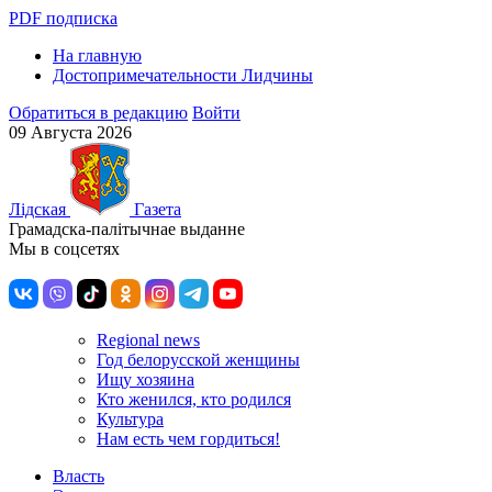
PDF подписка
На главную
Достопримечательности Лидчины
Обратиться в редакцию
Войти
09 Августа 2026
Лiдская
Газета
Грамадска-палiтычнае выданне
Мы в соцсетях
Regional news
Год белорусской женщины
Ищу хозяина
Кто женился, кто родился
Культура
Нам есть чем гордиться!
Власть