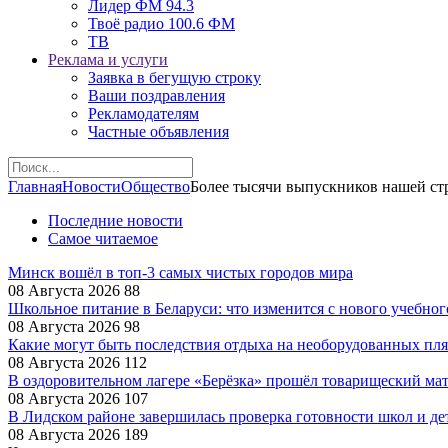
Лидер ФМ 94.3
Твоё радио 100.6 ФМ
ТВ
Реклама и услуги
Заявка в бегущую строку
Ваши поздравления
Рекламодателям
Частные объявления
Главная
Новости
Общество
Более тысячи выпускников нашей ст
Последние новости
Самое читаемое
Минск вошёл в топ-3 самых чистых городов мира
08 Августа 2026
88
Школьное питание в Беларуси: что изменится с нового учебног
08 Августа 2026
98
Какие могут быть последствия отдыха на необорудованных пл
08 Августа 2026
112
В оздоровительном лагере «Берёзка» прошёл товарищеский ма
08 Августа 2026
107
В Лидском районе завершилась проверка готовности школ и де
08 Августа 2026
189