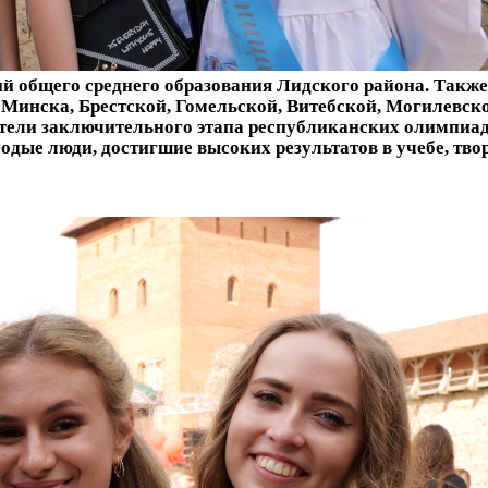
ий общего среднего образования Лидского района. Такж
з Минска, Брестской, Гомельской, Витебской, Могилевск
едители заключительного этапа республиканских олимпи
дые люди, достигшие высоких результатов в учебе, твор