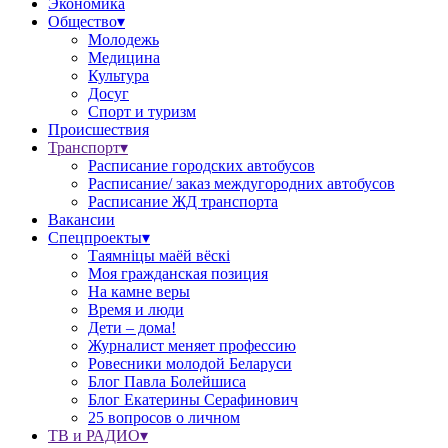
Экономика
Общество▾
Молодежь
Медицина
Культура
Досуг
Спорт и туризм
Происшествия
Транспорт▾
Расписание городских автобусов
Расписание/ заказ междугородних автобусов
Расписание ЖД транспорта
Вакансии
Спецпроекты▾
Таямніцы маёй вёскі
Моя гражданская позиция
На камне веры
Время и люди
Дети – дома!
Журналист меняет профессию
Ровесники молодой Беларуси
Блог Павла Болейшиса
Блог Екатерины Серафинович
25 вопросов о личном
ТВ и РАДИО▾