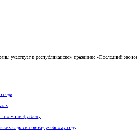
раны участвует в республиканском празднике «Последний звоно
о года
яжах
тч по мини-футболу
тских садов к новому учебному году