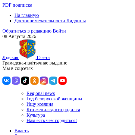
PDF подписка
На главную
Достопримечательности Лидчины
Обратиться в редакцию
Войти
08 Августа 2026
Лiдская
Газета
Грамадска-палiтычнае выданне
Мы в соцсетях
Regional news
Год белорусской женщины
Ищу хозяина
Кто женился, кто родился
Культура
Нам есть чем гордиться!
Власть