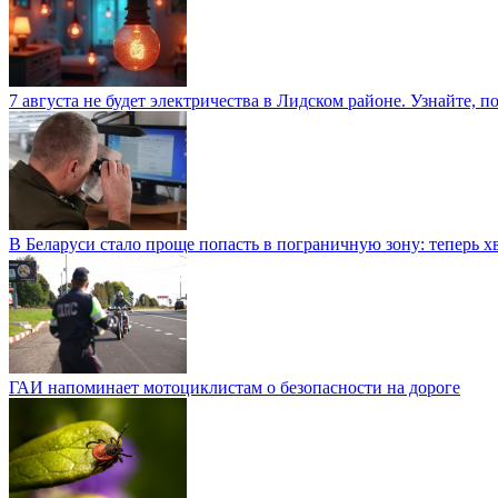
7 августа не будет электричества в Лидском районе. Узнайте, п
В Беларуси стало проще попасть в пограничную зону: теперь хв
ГАИ напоминает мотоциклистам о безопасности на дороге