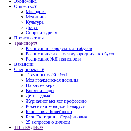
Экономика
Общество▾
Молодежь
Медицина
Культура
Досуг
Спорт и туризм
Происшествия
Транспорт▾
Расписание городских автобусов
Расписание/ заказ междугородних автобусов
Расписание ЖД транспорта
Вакансии
Спецпроекты▾
Таямніцы маёй вёскі
Моя гражданская позиция
На камне веры
Время и люди
Дети – дома!
Журналист меняет профессию
Ровесники молодой Беларуси
Блог Павла Болейшиса
Блог Екатерины Серафинович
25 вопросов о личном
ТВ и РАДИО▾