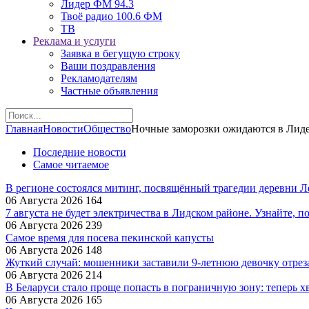
Лидер ФМ 94.3
Твоё радио 100.6 ФМ
ТВ
Реклама и услуги
Заявка в бегущую строку
Ваши поздравления
Рекламодателям
Частные объявления
Главная
Новости
Общество
Ночные заморозки ожидаются в Лиде
Последние новости
Самое читаемое
В регионе состоялся митинг, посвящённый трагедии деревни 
06 Августа 2026
164
7 августа не будет электричества в Лидском районе. Узнайте, п
06 Августа 2026
239
Самое время для посева пекинской капусты
06 Августа 2026
148
Жуткий случай: мошенники заставили 9‑летнюю девочку отрез
06 Августа 2026
214
В Беларуси стало проще попасть в пограничную зону: теперь хв
06 Августа 2026
165