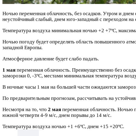
Ночью переменная облачность, без осадков. Утром и днем
неустойчивый слабый, днем юго-западный с
переходом на 
Температура воздуха минимальная ночью +2 +7ºC, максима
Ночью погоду будет определять область повышенного атм
западной Европы.
Атмосферное давление будет слабо падать.
1 мая
переменная облачность. Преимущественно без осадк
заморозки 0, -3ºС, местами минимальная
температура возду
В ночные часы 1 мая на большей части ожидаются заморозк
По предварительным прогнозам, рассчитывать на устойчивы
Несмотря на то, что
2 мая
переменная облачность. Ночью п
южной четверти 4-9 м/с, днем порывы до 14 м/с.
Температура воздуха ночью +1 +6ºС, днем +15 +20ºС.