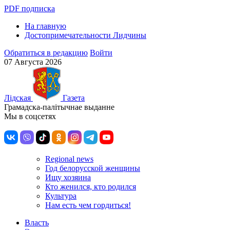
PDF подписка
На главную
Достопримечательности Лидчины
Обратиться в редакцию
Войти
07 Августа 2026
Лiдская
Газета
Грамадска-палiтычнае выданне
Мы в соцсетях
Regional news
Год белорусской женщины
Ищу хозяина
Кто женился, кто родился
Культура
Нам есть чем гордиться!
Власть