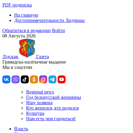
PDF подписка
На главную
Достопримечательности Лидчины
Обратиться в редакцию
Войти
08 Августа 2026
Лiдская
Газета
Грамадска-палiтычнае выданне
Мы в соцсетях
Regional news
Год белорусской женщины
Ищу хозяина
Кто женился, кто родился
Культура
Нам есть чем гордиться!
Власть