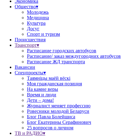
Экономика
Общество▾
Молодежь
Медицина
Культура
Досуг
Спорт и туризм
Происшествия
Транспорт▾
Расписание городских автобусов
Расписание/ заказ междугородних автобусов
Расписание ЖД транспорта
Вакансии
Спецпроекты▾
Таямніцы маёй вёскі
Моя гражданская позиция
На камне веры
Время и люди
Дети – дома!
Журналист меняет профессию
Ровесники молодой Беларуси
Блог Павла Болейшиса
Блог Екатерины Серафинович
25 вопросов о личном
ТВ и РАДИО▾