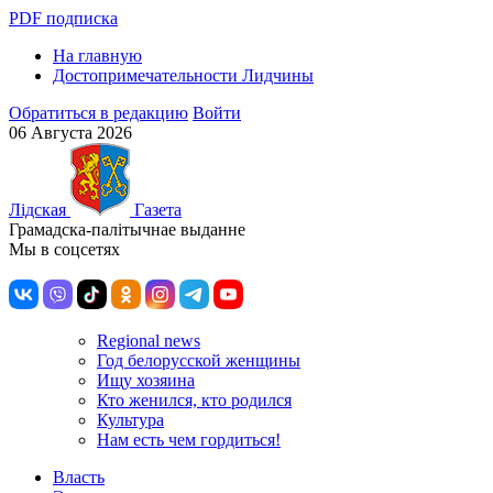
PDF подписка
На главную
Достопримечательности Лидчины
Обратиться в редакцию
Войти
06 Августа 2026
Лiдская
Газета
Грамадска-палiтычнае выданне
Мы в соцсетях
Regional news
Год белорусской женщины
Ищу хозяина
Кто женился, кто родился
Культура
Нам есть чем гордиться!
Власть