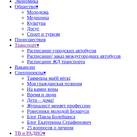
Экономика
Общество▾
Молодежь
Медицина
Культура
Досуг
Спорт и туризм
Происшествия
Транспорт▾
Расписание городских автобусов
Расписание/ заказ междугородних автобусов
Расписание ЖД транспорта
Вакансии
Спецпроекты▾
Таямніцы маёй вёскі
Моя гражданская позиция
На камне веры
Время и люди
Дети – дома!
Журналист меняет профессию
Ровесники молодой Беларуси
Блог Павла Болейшиса
Блог Екатерины Серафинович
25 вопросов о личном
ТВ и РАДИО▾