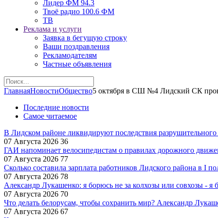
Лидер ФМ 94.3
Твоё радио 100.6 ФМ
ТВ
Реклама и услуги
Заявка в бегущую строку
Ваши поздравления
Рекламодателям
Частные объявления
Главная
Новости
Общество
5 октября в СШ №4 Лидский СК пров
Последние новости
Самое читаемое
В Лидском районе ликвидируют последствия разрушительного
07 Августа 2026
36
ГАИ напоминает велосипедистам о правилах дорожного движе
07 Августа 2026
77
Сколько составила зарплата работников Лидского района в I по
07 Августа 2026
78
Александр Лукашенко: я борюсь не за колхозы или совхозы - я 
07 Августа 2026
70
Что делать белорусам, чтобы сохранить мир? Александр Лукаш
07 Августа 2026
67