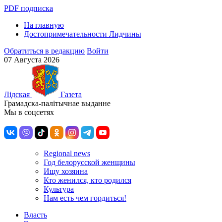
PDF подписка
На главную
Достопримечательности Лидчины
Обратиться в редакцию
Войти
07 Августа 2026
Лiдская
Газета
Грамадска-палiтычнае выданне
Мы в соцсетях
Regional news
Год белорусской женщины
Ищу хозяина
Кто женился, кто родился
Культура
Нам есть чем гордиться!
Власть