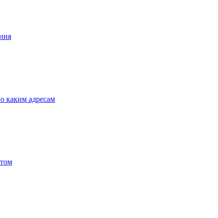
ния
по каким адресам
ртом