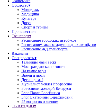
Экономика
Общество▾
Молодежь
Медицина
Культура
Досуг
Спорт и туризм
Происшествия
Транспорт▾
Расписание городских автобусов
Расписание/ заказ междугородних автобусов
Расписание ЖД транспорта
Вакансии
Спецпроекты▾
Таямніцы маёй вёскі
Моя гражданская позиция
На камне веры
Время и люди
Дети – дома!
Журналист меняет профессию
Ровесники молодой Беларуси
Блог Павла Болейшиса
Блог Екатерины Серафинович
25 вопросов о личном
ТВ и РАДИО▾