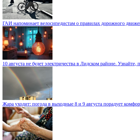
ГАИ напоминает велосипедистам о правилах дорожного движе
10 августа не будет электричества в Лидском районе. Узнайте, 
Жара уходит: погода в выходные 8 и 9 августа порадует комфо