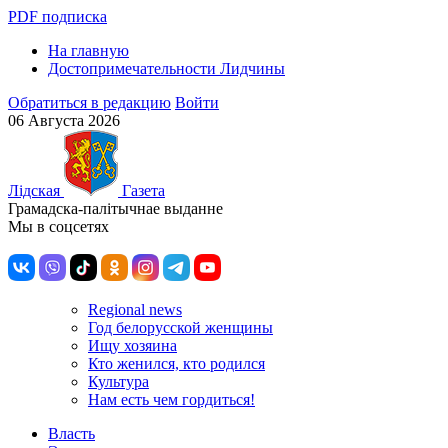
PDF подписка
На главную
Достопримечательности Лидчины
Обратиться в редакцию
Войти
06 Августа 2026
Лiдская
Газета
Грамадска-палiтычнае выданне
Мы в соцсетях
Regional news
Год белорусской женщины
Ищу хозяина
Кто женился, кто родился
Культура
Нам есть чем гордиться!
Власть