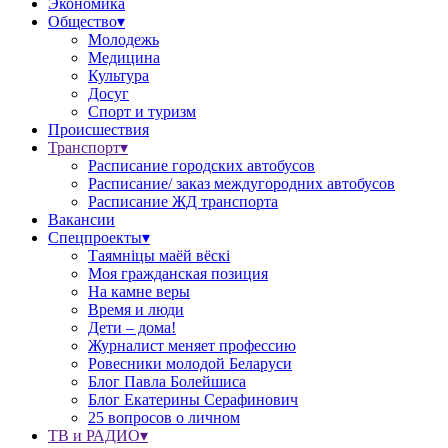
Экономика
Общество▾
Молодежь
Медицина
Культура
Досуг
Спорт и туризм
Происшествия
Транспорт▾
Расписание городских автобусов
Расписание/ заказ междугородних автобусов
Расписание ЖД транспорта
Вакансии
Спецпроекты▾
Таямніцы маёй вёскі
Моя гражданская позиция
На камне веры
Время и люди
Дети – дома!
Журналист меняет профессию
Ровесники молодой Беларуси
Блог Павла Болейшиса
Блог Екатерины Серафинович
25 вопросов о личном
ТВ и РАДИО▾