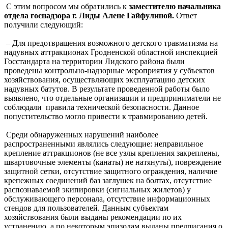
С этим вопросом мы обратились к
заместителю начальника
отдела госнадзора г. Лиды Алене Гайфулиной.
Ответ
получили следующий:
– Для предотвращения возможного детского травматизма на
надувных аттракционах Гродненской областной инспекцией
Госстандарта на территории Лидского района были
проведены контрольно-надзорные мероприятия у субъектов
хозяйствования, осуществляющих эксплуатацию детских
надувных батутов. В результате проведенной работы было
выявлено, что отдельные организации и предприниматели не
соблюдали правила технической безопасности. Данное
попустительство могло привести к травмированию детей.
Среди обнаруженных нарушений наиболее
распространенными являлись следующие: неправильное
крепление аттракционов (не все узлы крепления закреплены,
швартовочные элементы (канаты) не натянуты), повреждение
защитной сетки, отсутствие защитного ограждения, наличие
крепежных соединений баз заглушек на болтах, отсутствие
распознаваемой экипировки (сигнальных жилетов) у
обслуживающего персонала, отсутствие информационных
стендов для пользователей. Данным субъектам
хозяйствования были выданы рекомендации по их
устранению, а по некоторым эпизодам выданы предписания о