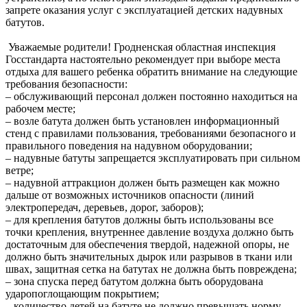
запрете оказания услуг с эксплуатацией детских надувных
батутов.
Уважаемые родители! Гродненская областная инспекция
Госстандарта настоятельно рекомендует при выборе места
отдыха для вашего ребенка обратить внимание на следующие
требования безопасности:
– обслуживающий персонал должен постоянно находиться на
рабочем месте;
– возле батута должен быть установлен информационный
стенд с правилами пользования, требованиями безопасного и
правильного поведения на надувном оборудовании;
– надувные батуты запрещается эксплуатировать при сильном
ветре;
– надувной аттракцион должен быть размещен как можно
дальше от возможных источников опасности (линий
электропередач, деревьев, дорог, заборов);
– для крепления батутов должны быть использованы все
точки крепления, внутреннее давление воздуха должно быть
достаточным для обеспечения твердой, надежной опоры, не
должно быть значительных дырок или разрывов в ткани или
швах, защитная сетка на батутах не должна быть повреждена;
– зона спуска перед батутом должна быть оборудована
ударопоглощающим покрытием;
– количество детей на батуте не должно превышать норму,