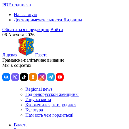
PDF подписка
На главную
Достопримечательности Лидчины
Обратиться в редакцию
Войти
06 Августа 2026
Лiдская
Газета
Грамадска-палiтычнае выданне
Мы в соцсетях
Regional news
Год белорусской женщины
Ищу хозяина
Кто женился, кто родился
Культура
Нам есть чем гордиться!
Власть