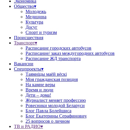
Экономика
Общество▾
Молодежь
Медицина
Культура
Досуг
Спорт и туризм
Происшествия
Транспорт▾
Расписание городских автобусов
Расписание/ заказ междугородних автобусов
Расписание ЖД транспорта
Вакансии
Спецпроекты▾
Таямніцы маёй вёскі
Моя гражданская позиция
На камне веры
Время и люди
Дети – дома!
Журналист меняет профессию
Ровесники молодой Беларуси
Блог Павла Болейшиса
Блог Екатерины Серафинович
25 вопросов о личном
ТВ и РАДИО▾