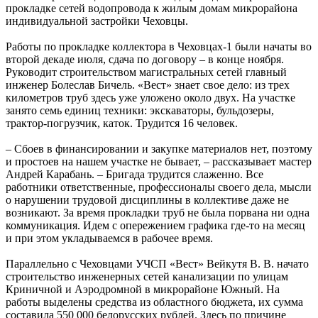
прокладке сетей водопровода к жилым домам микрорайона
индивидуальной застройки Чеховцы.
Работы по прокладке коллектора в Чеховцах-1 были начаты во
второй декаде июля, сдача по договору – в конце ноября.
Руководит строительством магистральных сетей главный
инженер Болеслав Бичель. «Вест» знает свое дело: из трех
километров труб здесь уже уложено около двух. На участке
занято семь единиц техники: экскаваторы, бульдозеры,
трактор-погрузчик, каток. Трудится 16 человек.
– Сбоев в финансировании и закупке материалов нет, поэтому
и простоев на нашем участке не бывает, – рассказывает мастер
Андрей Карабань. – Бригада трудится слаженно. Все
работники ответственные, профессионалы своего дела, мысли
о нарушении трудовой дисциплины в коллективе даже не
возникают. За время прокладки труб не была порвана ни одна
коммуникация. Идем с опережением графика где-то на месяц
и при этом укладываемся в рабочее время.
Параллельно с Чеховцами УЧСП «Вест» Вейкутя В. В. начато
строительство инженерных сетей канализации по улицам
Криничной и Аэродромной в микрорайоне Южный. На
работы выделены средства из областного бюджета, их сумма
составила 550 000 белорусских рублей. Здесь по причине