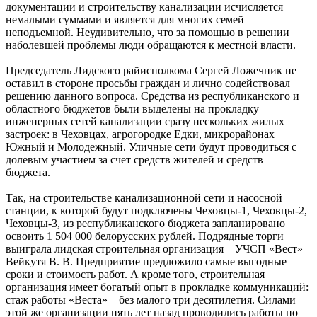
документации и строительству канализации исчисляется
немалыми суммами и является для многих семей
неподъемной. Неудивительно, что за помощью в решении
наболевшей проблемы люди обращаются к местной власти.
Председатель Лидского райисполкома Сергей Ложечник не
оставил в стороне просьбы граждан и лично содействовал
решению данного вопроса. Средства из республиканского и
областного бюджетов были выделены на прокладку
инженерных сетей канализации сразу нескольких жилых
застроек: в Чеховцах, агрогородке Едки, микрорайонах
Южный и Молодежный. Уличные сети будут проводиться с
долевым участием за счет средств жителей и средств
бюджета.
Так, на строительстве канализационной сети и насосной
станции, к которой будут подключены Чеховцы-1, Чеховцы-2,
Чеховцы-3, из республиканского бюджета запланировано
освоить 1 504 000 белорусских рублей. Подрядные торги
выиграла лидская строительная организация – УЧСП «Вест»
Вейкутя В. В. Предприятие предложило самые выгодные
сроки и стоимость работ. А кроме того, строительная
организация имеет богатый опыт в прокладке коммуникаций:
стаж работы «Веста» – без малого три десятилетия. Силами
этой же организации пять лет назад проводились работы по