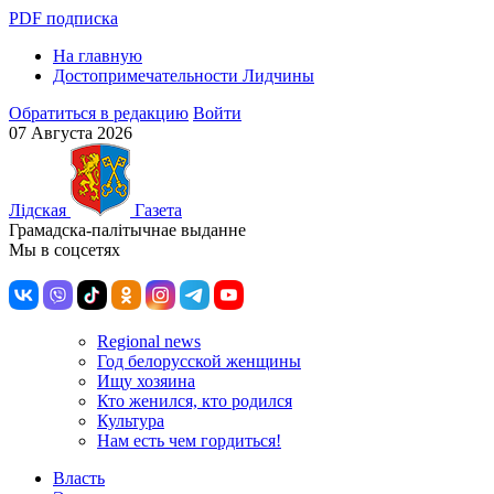
PDF подписка
На главную
Достопримечательности Лидчины
Обратиться в редакцию
Войти
07 Августа 2026
Лiдская
Газета
Грамадска-палiтычнае выданне
Мы в соцсетях
Regional news
Год белорусской женщины
Ищу хозяина
Кто женился, кто родился
Культура
Нам есть чем гордиться!
Власть