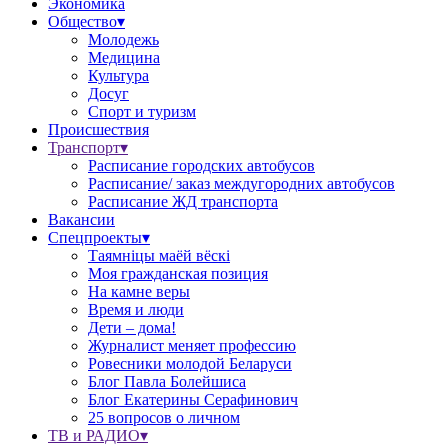
Экономика
Общество▾
Молодежь
Медицина
Культура
Досуг
Спорт и туризм
Происшествия
Транспорт▾
Расписание городских автобусов
Расписание/ заказ междугородних автобусов
Расписание ЖД транспорта
Вакансии
Спецпроекты▾
Таямніцы маёй вёскі
Моя гражданская позиция
На камне веры
Время и люди
Дети – дома!
Журналист меняет профессию
Ровесники молодой Беларуси
Блог Павла Болейшиса
Блог Екатерины Серафинович
25 вопросов о личном
ТВ и РАДИО▾