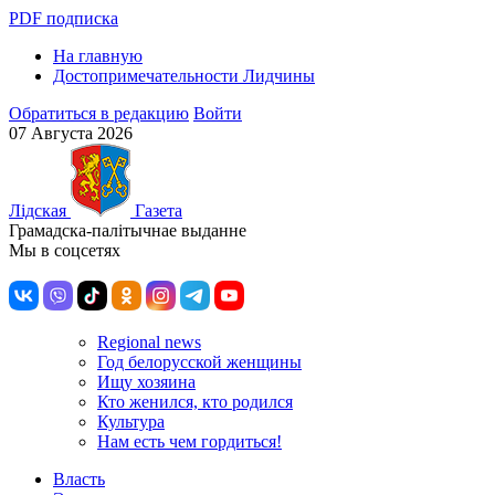
PDF подписка
На главную
Достопримечательности Лидчины
Обратиться в редакцию
Войти
07 Августа 2026
Лiдская
Газета
Грамадска-палiтычнае выданне
Мы в соцсетях
Regional news
Год белорусской женщины
Ищу хозяина
Кто женился, кто родился
Культура
Нам есть чем гордиться!
Власть