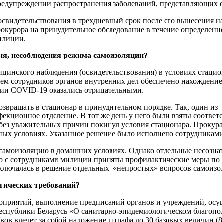
предупреждении распространения заболеваний, представляющих о
свидетельствования в трехдневный срок после его вынесения н
окурора на принудительное обследование в течение определенно
илиции.
ния, несоблюдения режима самоизоляции?
ицинского наблюдения (освидетельствования) в условиях стацио
м сотрудников органов внутренних дел обеспечено нахождение 
ции COVID-19 оказались отрицательными.
озвращать в стационар в принудительном порядке. Так, один из 
кционное отделение. В тот же день у него были взяты соответс
, без уважительных причин покинул условия стационара. Прокур
рных условиях. Указанное решение было исполнено сотрудникам
 самоизоляцию в домашних условиях. Однако отдельные несозна
о с сотрудниками милиции приняты профилактические меры по
включалась в решение отдельных «непростых» вопросов самоизо
огических требований?
оприятий, выполнение предписаний органов и учреждений, осу
Республики Беларусь «О санитарно-эпидемиологическом благопол
ов влечет за собой наложение штрафа до 30 базовых величин (