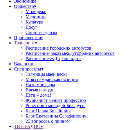
Экономика
Общество▾
Молодежь
Медицина
Культура
Досуг
Спорт и туризм
Происшествия
Транспорт▾
Расписание городских автобусов
Расписание/ заказ междугородних автобусов
Расписание ЖД транспорта
Вакансии
Спецпроекты▾
Таямніцы маёй вёскі
Моя гражданская позиция
На камне веры
Время и люди
Дети – дома!
Журналист меняет профессию
Ровесники молодой Беларуси
Блог Павла Болейшиса
Блог Екатерины Серафинович
25 вопросов о личном
ТВ и РАДИО▾