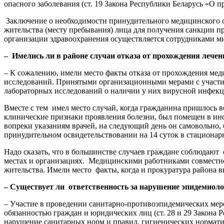
опасного заболевания (ст. 19 Закона Республики Беларусь «О 
Заключение о необходимости принудительного медицинского о
жительства (месту пребывания) лица для получения санкции пр
организации здравоохранения осуществляется сотрудниками м
– Имелись ли в районе случаи отказа от прохождения лече
– К сожалению, имели место факты отказа от прохождения мед
исследований. Принятыми организационными мерами с участие
лабораторных исследований о наличии у них вирусной инфек
Вместе с тем имел место случай, когда гражданина пришлось в
клинические признаки проявления болезни, был помещен в инфе
вопреки указаниям врачей, на следующий день он самовольно
принудительном освидетельствовании на 14 суток в стациона
Надо сказать, что в большинстве случаев граждане соблюдают
местах и организациях. Медицинскими работниками совместн
жительства. Имели место факты, когда и прокуратура района 
– Существует ли ответственность за нарушение эпидемиол
– Участие в проведении санитарно-противоэпидемических мер
обязанностью граждан и юридических лиц (ст. 28 и 29 Закона 
нарушение санитарных норм и правил, гигиенических норматив