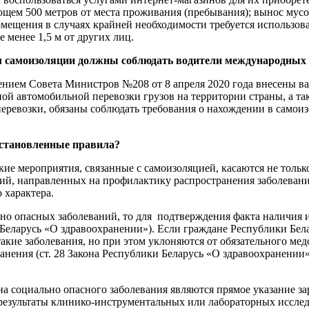
щем 500 метров от места проживания (пребывания); вынос мусо
мещения в случаях крайней необходимости требуется использов
 менее 1,5 м от других лиц.
 самоизоляции должны соблюдать водители международных 
ением Совета Министров №208 от 8 апреля 2020 года внесены в
ой автомобильной перевозки грузов на территории страны, а т
еревозки, обязаны соблюдать требования о нахождении в самоиз
становленные правила?
е мероприятия, связанные с самоизоляцией, касаются не только
ий, направленных на профилактику распространения заболеваний
 характера.
о опасных заболеваний, то для подтверждения факта наличия и
 Беларусь «О здравоохранении»). Если граждане Республики Бел
такие заболевания, но при этом уклоняются от обязательного ме
анения (ст. 28 Закона Республики Беларусь «О здравоохранении
 социально опасного заболевания являются прямое указание за
 результаты клинико-инструментальных или лабораторных иссле