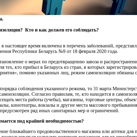
а.
изоляции? Кто и как должен его соблюдать?
в настоящее время включена в перечень заболеваний, представ
ния Республики Беларусь №9 от 18 февраля 2020 года.
становление о мерах по предотвращению завоза и распростране
ля тех, кто прибыл в Беларусь из стран, в которых зарегистр
приятия», помимо указанных лиц, режим самоизоляции обязаны
я порядка соблюдения указанного режима, то 31 марта Министер
самоизоляции. Согласно правилам, те, кто находится в самоизо
сещать места работы (учебы), магазины, торговые центры, объе
алы, кинотеатры, вокзалы и другие места массового пребывания
предусмотрен ряд иных санитарных мер и ограничений.
имается под крайней необходимостью?
ение ближайшего продовольственного магазина или аптеки для 
 воспользоваться услугами интернет-магазинов для их приобрет