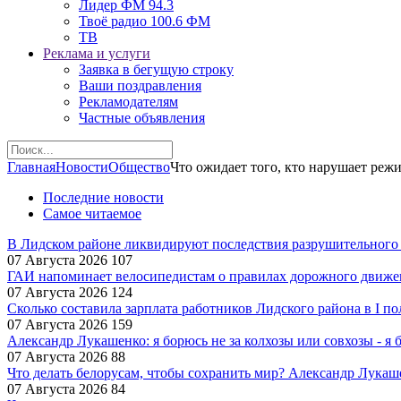
Лидер ФМ 94.3
Твоё радио 100.6 ФМ
ТВ
Реклама и услуги
Заявка в бегущую строку
Ваши поздравления
Рекламодателям
Частные объявления
Главная
Новости
Общество
Что ожидает того, кто нарушает реж
Последние новости
Самое читаемое
В Лидском районе ликвидируют последствия разрушительного
07 Августа 2026
107
ГАИ напоминает велосипедистам о правилах дорожного движе
07 Августа 2026
124
Сколько составила зарплата работников Лидского района в I по
07 Августа 2026
159
Александр Лукашенко: я борюсь не за колхозы или совхозы - я 
07 Августа 2026
88
Что делать белорусам, чтобы сохранить мир? Александр Лукаш
07 Августа 2026
84