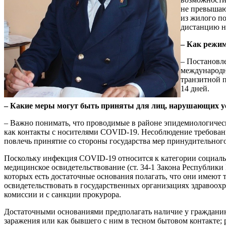
не превышаю
из жилого по
дистанцию не
– Как
режим
– Постановл
международн
транзитной п
14 дней.
– Какие меры могут быть приняты для лиц, нарушающих у
– Важно понимать, что проводимые в районе эпидемиологически
как контакты с носителями COVID-19. Несоблюдение требован
повлечь принятие со стороны государства мер принудительного
Поскольку инфекция COVID-19 относится к категории социальн
медицинское освидетельствование (ст. 34-1 Закона Республики
которых есть достаточные основания полагать, что они имеют 
освидетельствовать в государственных организациях здравоохр
комиссии и с санкции прокурора.
Достаточными основаниями предполагать наличие у гражданина
заражения или как бывшего с ним в тесном бытовом контакте;