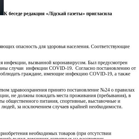
К беседе редакция «Лідскай газеты» пригласила
ляющих опасность для здоровья населения. Соответствующие
ния инфекции, вызванной коронавирусом. Был предусмотрен
ированы случаи инфекции COVID-19. Согласно постановлению от
 соблюдать граждане, имеющие инфекцию COVID-19, а также
ством здравоохранения принято постановление №24 о правилах
ляции, не должны покидать места проживания (пребывания), в
кты общественного питания, спортивные, выставочные и
 людей, за исключением случаев крайней необходимости.
приобретения необходимых товаров (при отсутствии
ения); выгул домашних животных на расстоянии,