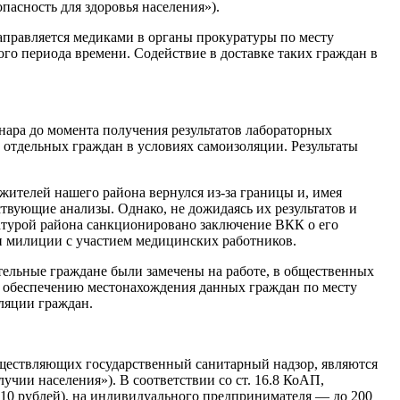
пасность для здоровья населения»).
аправляется медиками в органы прокуратуры по месту
го периода времени. Содействие в доставке таких граждан в
нара до момента получения результатов лабораторных
отдельных граждан в условиях самоизоляции. Результаты
жителей нашего района вернулся из-за границы и, имея
твующие анализы. Однако, не дожидаясь их результатов и
атурой района санкционировано заключение ВКК о его
и милиции с участием медицинских работников.
тельные граждане были замечены на работе, в общественных
 обеспечению местонахождения данных граждан по месту
ляции граждан.
ществляющих государственный санитарный надзор, являются
учии населения»). В соответствии со ст. 16.8 КоАП,
810 рублей), на индивидуального предпринимателя — до 200