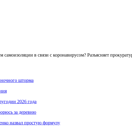
им самоизоляции в связи с коронавирусом? Разъясняет прокурату
 ночного шторма
ния
лугодии 2026 года
борюсь за деревню
енко назвал простую формулу