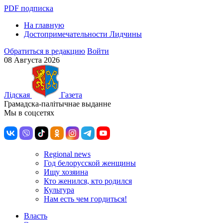
PDF подписка
На главную
Достопримечательности Лидчины
Обратиться в редакцию
Войти
08 Августа 2026
Лiдская
Газета
Грамадска-палiтычнае выданне
Мы в соцсетях
Regional news
Год белорусской женщины
Ищу хозяина
Кто женился, кто родился
Культура
Нам есть чем гордиться!
Власть