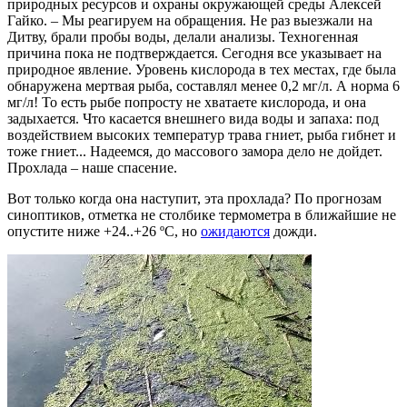
природных ресурсов и охраны окружающей среды Алексей
Гайко. – Мы реагируем на обращения. Не раз выезжали на
Дитву, брали пробы воды, делали анализы. Техногенная
причина пока не подтверждается. Сегодня все указывает на
природное явление. Уровень кислорода в тех местах, где была
обнаружена мертвая рыба, составлял менее 0,2 мг/л. А норма 6
мг/л! То есть рыбе попросту не хватаете кислорода, и она
задыхается. Что касается внешнего вида воды и запаха: под
воздействием высоких температур трава гниет, рыба гибнет и
тоже гниет... Надеемся, до массового замора дело не дойдет.
Прохлада – наше спасение.
Вот только когда она наступит, эта прохлада? По прогнозам
синоптиков, отметка не столбике термометра в ближайшие не
опустите ниже +24..+26 ºС, но
ожидаются
дожди.