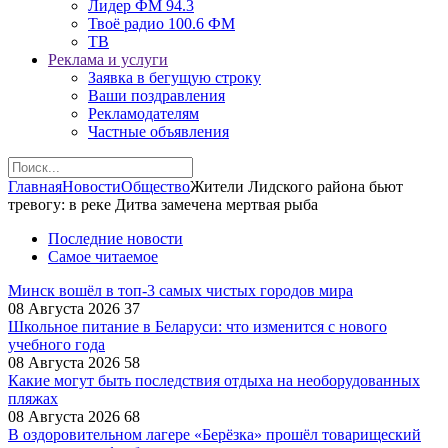
Лидер ФМ 94.3
Твоё радио 100.6 ФМ
ТВ
Реклама и услуги
Заявка в бегущую строку
Ваши поздравления
Рекламодателям
Частные объявления
Главная
Новости
Общество
Жители Лидского района бьют
тревогу: в реке Дитва замечена мертвая рыба
Последние новости
Самое читаемое
Минск вошёл в топ-3 самых чистых городов мира
08 Августа 2026
37
Школьное питание в Беларуси: что изменится с нового
учебного года
08 Августа 2026
58
Какие могут быть последствия отдыха на необорудованных
пляжах
08 Августа 2026
68
В оздоровительном лагере «Берёзка» прошёл товарищеский