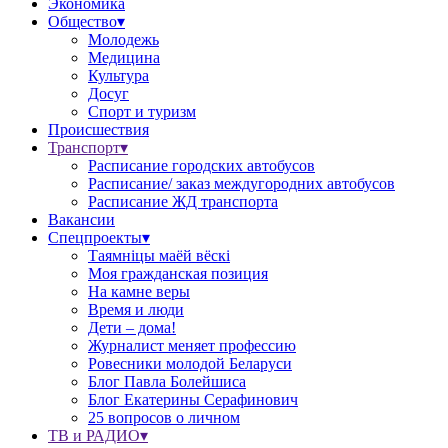
Экономика
Общество▾
Молодежь
Медицина
Культура
Досуг
Спорт и туризм
Происшествия
Транспорт▾
Расписание городских автобусов
Расписание/ заказ междугородних автобусов
Расписание ЖД транспорта
Вакансии
Спецпроекты▾
Таямніцы маёй вёскі
Моя гражданская позиция
На камне веры
Время и люди
Дети – дома!
Журналист меняет профессию
Ровесники молодой Беларуси
Блог Павла Болейшиса
Блог Екатерины Серафинович
25 вопросов о личном
ТВ и РАДИО▾