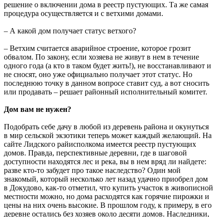
решение о включении дома в реестр пустующих. Та же самая
процедура осуществляется и с ветхими домами.
– А какой дом получает статус ветхого?
– Ветхим считается аварийное строение, которое грозит
обвалом. По закону, если хозяева не живут в нем в течение
одного года (а кто в таком будет жить!), не восстанавливают и
не сносят, оно уже официально получает этот статус. Но
последнюю точку в данном вопросе ставит суд, а вот сносить
или продавать – решает районный исполнительный комитет.
Дом вам
не нужен?
Подобрать себе дачу в любой из деревень района и окунуться
в мир сельской экзотики теперь может каждый желающий. На
сайте Лидского райисполкома имеется реестр пустующих
домов. Правда, перспективные деревни, где в шаговой
доступности находятся лес и река, вы в нем вряд ли найдете:
разве кто-то забудет про такое наследство? Один мой
знакомый, который несколько лет назад удачно приобрел дом
в Докудово, как-то отметил, что купить участок в живописной
местности можно, но дома расходятся как горячие пирожки и
цены на них очень высокие. В прошлом году, к примеру, в его
деревне остались без хозяев около десяти домов. Наследники,