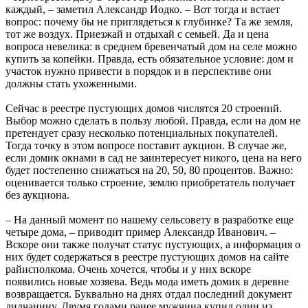
каждый, – заметил Александр Иодко. – Вот тогда и встает
вопрос: почему бы не приглядеться к глубинке? Та же земля,
тот же воздух. Приезжай и отдыхай с семьей. Да и цена
вопроса невелика: в среднем бревенчатый дом на селе можно
купить за копейки. Правда, есть обязательное условие: дом и
участок нужно привести в порядок и в перспективе они
должны стать ухоженными.
Сейчас в реестре пустующих домов числятся 20 строений.
Выбор можно сделать в пользу любой. Правда, если на дом не
претендует сразу несколько потенциальных покупателей.
Тогда точку в этом вопросе поставит аукцион. В случае же,
если домик окнами в сад не заинтересует никого, цена на него
будет постепенно снижаться на 20, 50, 80 процентов. Важно:
оценивается только строение, землю приобретатель получает
без аукциона.
– На данный момент по нашему сельсовету в разработке еще
четыре дома, – приводит пример Александр Иванович. –
Вскоре они также получат статус пустующих, а информация о
них будет содержаться в реестре пустующих домов на сайте
райисполкома. Очень хочется, чтобы и у них вскоре
появились новые хозяева. Ведь мода иметь домик в деревне
возвращается. Буквально на днях отдал последний документ
лидчанину. Двумя годами ранее мужчина купил один из