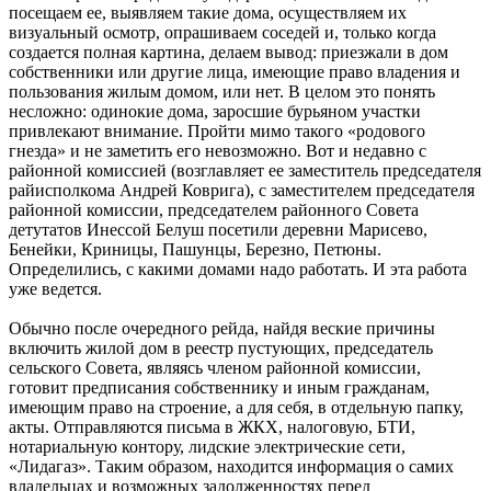
посещаем ее, выявляем такие дома, осуществляем их
визуальный осмотр, опрашиваем соседей и, только когда
создается полная картина, делаем вывод: приезжали в дом
собственники или другие лица, имеющие право владения и
пользования жилым домом, или нет. В целом это понять
несложно: одинокие дома, заросшие бурьяном участки
привлекают внимание. Пройти мимо такого «родового
гнезда» и не заметить его невозможно. Вот и недавно с
районной комиссией (возглавляет ее заместитель председателя
райисполкома Андрей Коврига), с заместителем председателя
районной комиссии, председателем районного Совета
детутатов Инессой Белуш посетили деревни Марисево,
Бенейки, Криницы, Пашунцы, Березно, Петюны.
Определились, с какими домами надо работать. И эта работа
уже ведется.
Обычно после очередного рейда, найдя веские причины
включить жилой дом в реестр пустующих, председатель
сельского Совета, являясь членом районной комиссии,
готовит предписания собственнику и иным гражданам,
имеющим право на строение, а для себя, в отдельную папку,
акты. Отправляются письма в ЖКХ, налоговую, БТИ,
нотариальную контору, лидские электрические сети,
«Лидагаз». Таким образом, находится информация о самих
владельцах и возможных задолженностях перед