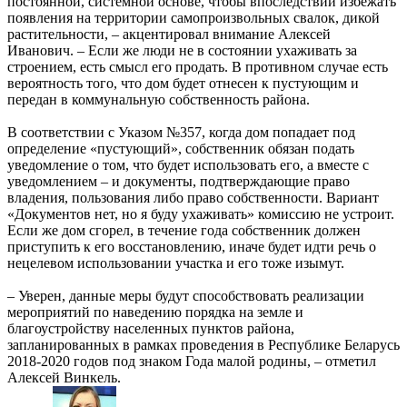
постоянной, системной основе, чтобы впоследствии избежать
появления на территории самопроизвольных свалок, дикой
растительности, – акцентировал внимание Алексей
Иванович. – Если же люди не в состоянии ухаживать за
строением, есть смысл его продать. В противном случае есть
вероятность того, что дом будет отнесен к пустующим и
передан в коммунальную собственность района.
В соответствии с Указом №357, когда дом попадает под
определение «пустующий», собственник обязан подать
уведомление о том, что будет использовать его, а вместе с
уведомлением – и документы, подтверждающие право
владения, пользования либо право собственности. Вариант
«Документов нет, но я буду ухаживать» комиссию не устроит.
Если же дом сгорел, в течение года собственник должен
приступить к его восстановлению, иначе будет идти речь о
нецелевом использовании участка и его тоже изымут.
– Уверен, данные меры будут способствовать реализации
мероприятий по наведению порядка на земле и
благоустройству населенных пунктов района,
запланированных в рамках проведения в Республике Беларусь
2018-2020 годов под знаком Года малой родины, – отметил
Алексей Винкель.