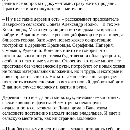
решив все вопросы с документами, сразу же их продали.
Практически все покупатели – минчане.
– И у нас такие деревни есть, – рассказывает председатель
Ваверского сельского Совета Александр Иодко. – В тех же
Косиловцах, Мыто пустующие и ветхие дома вы вряд ли
найдете. В данном случае решающий фактор не река и лес, а
близость города. Зато ждут новых хозяев осиротевшие
постройки в деревнях Красновцы, Серафины, Паперня,
Смолаки, Рулевичи. Конечно, никто не говорит, что
потенциальным покупателям будет легко их благоустроить,
особенно некоторые участки. Строения, которые много лет
простояли без человеческой руки, потребуют от новых хозяев
не только материальных вложений, но и труда. Некоторые и
вовсе придется снести. Но зато закон сейчас не запрещает
построить взамен сносимого ветхого новый, добротный дом.
В данном случае человеку и карты в руки.
Деревня – это всегда чистый воздух, незабываемый отдых,
свежие овощи и фрукты. Несмотря на некоторую
отдаленность сельсовета от Лиды, дома в Ваверском
сельсовете постепенно находят новых владельцев. И едет в
сельскую местность, как ни странно, молодежь.
– Приобрести дачу в черте города может позволить себе не