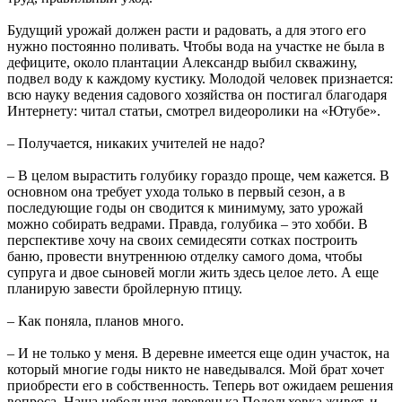
Будущий урожай должен расти и радовать, а для этого его
нужно постоянно поливать. Чтобы вода на участке не была в
дефиците, около плантации Александр выбил скважину,
подвел воду к каждому кустику. Молодой человек признается:
всю науку ведения садового хозяйства он постигал благодаря
Интернету: читал статьи, смотрел видеоролики на «Ютубе».
– Получается, никаких учителей не надо?
– В целом вырастить голубику гораздо проще, чем кажется. В
основном она требует ухода только в первый сезон, а в
последующие годы он сводится к минимуму, зато урожай
можно собирать ведрами. Правда, голубика – это хобби. В
перспективе хочу на своих семидесяти сотках построить
баню, провести внутреннюю отделку самого дома, чтобы
супруга и двое сыновей могли жить здесь целое лето. А еще
планирую завести бройлерную птицу.
– Как поняла, планов много.
– И не только у меня. В деревне имеется еще один участок, на
который многие годы никто не наведывался. Мой брат хочет
приобрести его в собственность. Теперь вот ожидаем решения
вопроса. Наша небольшая деревенька Подольховка живет, и