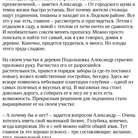
преувеличений, – заметил Александр. – От городского шума и
темпа жизни быстро устаешь. Вот почему жители столицы
ищут уединения, тишины и находят их в Лидском районе. Все
это у нас есть, главное – рассмотреть и приглядеться. Летом с
отдыхом в саду, а зимой с теплом от печи ничто не сравнится.
И необязательно совсем менять прописку. Можно просто
поискать и найти тот самый, как я уже говорил, домик в
деревне. Конечно, придется трудиться, и много. Но плоды
этого труда сладкие.
На своем участке в деревне Подольховка Александр серьезно
приложил руку. Расчистил его от разросшейся
растительности, привел в порядок заборы (а где-то поставил
новые), возвел хозяйственные постройки, беседку. Здесь же
вскоре появились небольшие плантации голубики – одной из
самых полезных и вкусных ягод. В магазинах она стоит
довольно дорого, а собирать ее в лесу не у всех есть
возможность. Прекрасным решением для лидчанина стало
выращивание ее на своем участке.
– А почему бы и нет? – задается вопросом Александр. – Очень
хотелось иметь свой маленький бизнес. Голубика, конечно,
ягода капризная. Но и с ней можно найти общий язык. Тут
главное (я это хорошо усвоил) – три составляющие: желание,
труд, правильный уход.