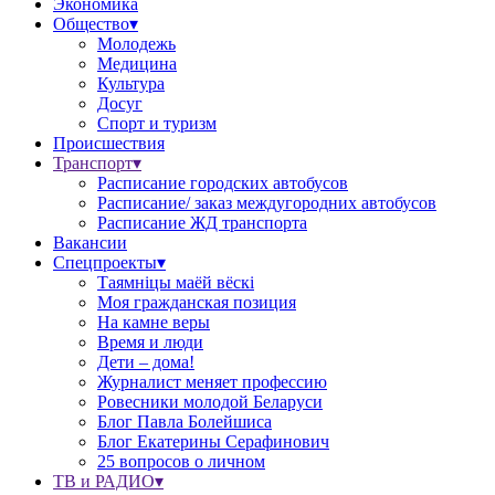
Экономика
Общество▾
Молодежь
Медицина
Культура
Досуг
Спорт и туризм
Происшествия
Транспорт▾
Расписание городских автобусов
Расписание/ заказ междугородних автобусов
Расписание ЖД транспорта
Вакансии
Спецпроекты▾
Таямніцы маёй вёскі
Моя гражданская позиция
На камне веры
Время и люди
Дети – дома!
Журналист меняет профессию
Ровесники молодой Беларуси
Блог Павла Болейшиса
Блог Екатерины Серафинович
25 вопросов о личном
ТВ и РАДИО▾