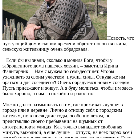
Новость, что
пустующий дом в скором времени обретет нового хозяина,
сельскую жительницу очень обрадовала.
– Если бы вы знали, сколько я молила Бога, чтобы у
заброшенного дома нашелся хозяин, – заметила Ирина
Фалитарчик. – Нам с мужем по семьдесят лет. Чтобы
ухаживать за своим участком, нужны силы. Откуда же им
браться и для соседнего?! Очень обрадуемся новым соседям.
Пусть приезжают и живут. А я буду молиться, чтобы им здесь
было хорошо, а нам – спокойно и радостно.
Можно долго размышлять о том, где проживать лучше: в
городе или в деревне. Лично я отношу себя к городским
жителям, но в последние годы, особенно летом, не
представляю своего пребывания на шумных от
автотранспорта улицах. Как только выпадают свободная
минута, выходной, а еще лучше – отпуск, на всех парах всей
семьей мчим в деревню, в ту самую сельскую экзотику. Если