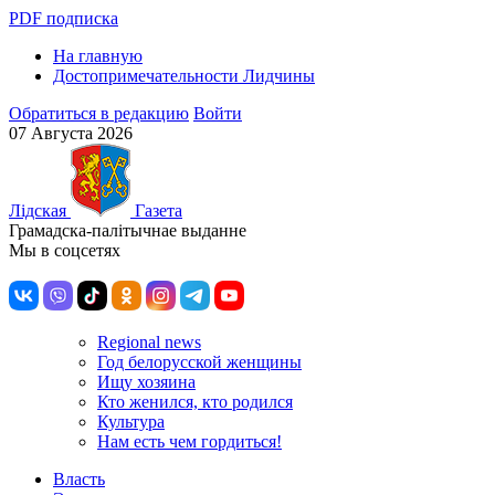
PDF подписка
На главную
Достопримечательности Лидчины
Обратиться в редакцию
Войти
07 Августа 2026
Лiдская
Газета
Грамадска-палiтычнае выданне
Мы в соцсетях
Regional news
Год белорусской женщины
Ищу хозяина
Кто женился, кто родился
Культура
Нам есть чем гордиться!
Власть