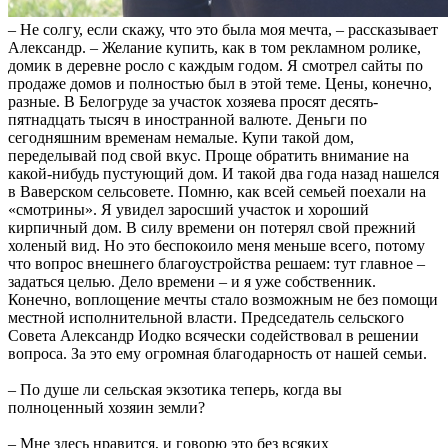
– Не солгу, если скажу, что это была моя мечта, – рассказывает
Александр. – Желание купить, как в том рекламном ролике,
домик в деревне росло с каждым годом. Я смотрел сайты по
продаже домов и полностью был в этой теме. Цены, конечно,
разные. В Белогруде за участок хозяева просят десять-
пятнадцать тысяч в иностранной валюте. Деньги по
сегодняшним временам немалые. Купи такой дом,
переделывай под свой вкус. Проще обратить внимание на
какой-нибудь пустующий дом. И такой два года назад нашелся
в Ваверском сельсовете. Помню, как всей семьей поехали на
«смотрины». Я увидел заросший участок и хороший
кирпичный дом. В силу времени он потерял свой прежний
холеный вид. Но это беспокоило меня меньше всего, потому
что вопрос внешнего благоустройства решаем: тут главное –
задаться целью. Дело времени – и я уже собственник.
Конечно, воплощение мечты стало возможным не без помощи
местной исполнительной власти. Председатель сельского
Совета Александр Иодко всячески содействовал в решении
вопроса. За это ему огромная благодарность от нашей семьи.
– По душе ли сельская экзотика теперь, когда вы
полноценный хозяин земли?
– Мне здесь нравится, и говорю это без всяких