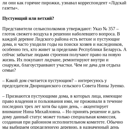
ли они как горячие пирожки, узнавал корреспондент «Лідскай
газеты».
Пустующий или ветхий?
Представители сельисполкомов утверждают: Указ № 357 –
глоток свежего воздуха в решении наболевшего вопроса. В
каждой деревне Лидского района есть ветхие и пустующие
дома, и часто уходили годы на поиски хозяев и наследников,
особенно тех, кто живет за пределами Республики Беларусь. А
сейчас забытые людьми строения получают право на новую
жизнь. Их покупают лидчане, ремонтируют внутри и
снаружи, благоустраивают участки. Чем не дача для отдыха
семьи?
– Какой дом считается пустующим? – интересуюсь у
председателя Дворищанского сельского Совета Нины Зуенко.
– Признаются пустующими дома, в которых лица, имеющие
право владения и пользования ими, не проживали в течение
последних трех лет хотя бы один день, – акцентирует
внимание Нина Михайловна. – Но принять решение и дать
дому данный статус может только специальная комиссия,
созданная при районном исполнительном комитете. Обычно
мы выбираем определенную деревню, в назначенный день