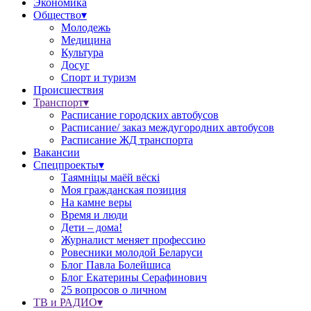
Экономика
Общество▾
Молодежь
Медицина
Культура
Досуг
Спорт и туризм
Происшествия
Транспорт▾
Расписание городских автобусов
Расписание/ заказ междугородних автобусов
Расписание ЖД транспорта
Вакансии
Спецпроекты▾
Таямніцы маёй вёскі
Моя гражданская позиция
На камне веры
Время и люди
Дети – дома!
Журналист меняет профессию
Ровесники молодой Беларуси
Блог Павла Болейшиса
Блог Екатерины Серафинович
25 вопросов о личном
ТВ и РАДИО▾