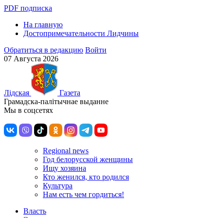
PDF подписка
На главную
Достопримечательности Лидчины
Обратиться в редакцию
Войти
07 Августа 2026
Лiдская
Газета
Грамадска-палiтычнае выданне
Мы в соцсетях
Regional news
Год белорусской женщины
Ищу хозяина
Кто женился, кто родился
Культура
Нам есть чем гордиться!
Власть