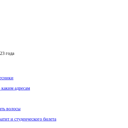
023 года
Лесники
о каким адресам
ать волосы
атит и студенческого билета