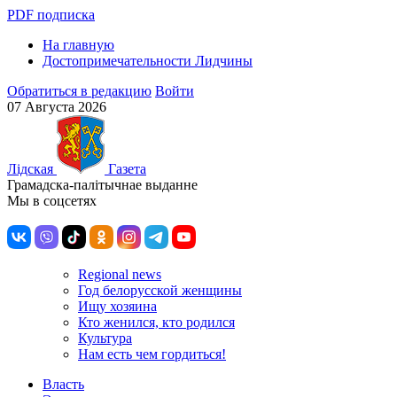
PDF подписка
На главную
Достопримечательности Лидчины
Обратиться в редакцию
Войти
07 Августа 2026
Лiдская
Газета
Грамадска-палiтычнае выданне
Мы в соцсетях
Regional news
Год белорусской женщины
Ищу хозяина
Кто женился, кто родился
Культура
Нам есть чем гордиться!
Власть