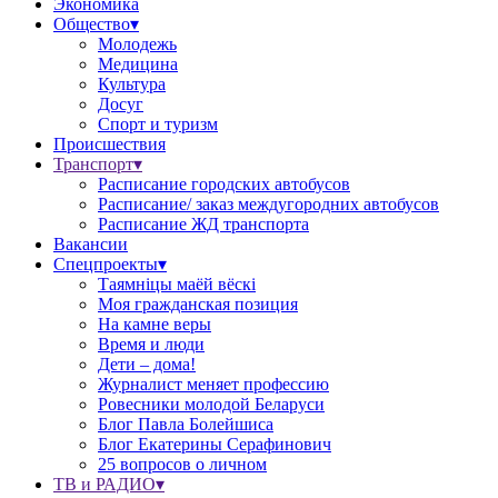
Экономика
Общество▾
Молодежь
Медицина
Культура
Досуг
Спорт и туризм
Происшествия
Транспорт▾
Расписание городских автобусов
Расписание/ заказ междугородних автобусов
Расписание ЖД транспорта
Вакансии
Спецпроекты▾
Таямніцы маёй вёскі
Моя гражданская позиция
На камне веры
Время и люди
Дети – дома!
Журналист меняет профессию
Ровесники молодой Беларуси
Блог Павла Болейшиса
Блог Екатерины Серафинович
25 вопросов о личном
ТВ и РАДИО▾