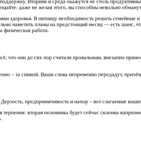
 поддержку. Вторник и среда окажутся не столь продуктивны
бещайте: даже не желая этого, вы способны невольно обману
равки здоровья. В пятницу необходимость решать семейные 
ьно наметить планы на предстоящий месяц — есть шанс, что
а физическая работа.
сё, что они до сих пор считали провальным, внезапно принес
бенно – за спиной. Ваши слова непременно передадут, причё
 Дерзость, предприимчивость и напор – вот слагаемые ваших 
 терпения: вторая половинка будет сейчас склонна капризни
.