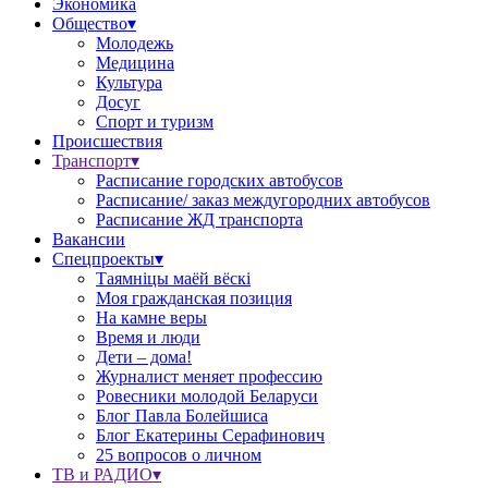
Экономика
Общество▾
Молодежь
Медицина
Культура
Досуг
Спорт и туризм
Происшествия
Транспорт▾
Расписание городских автобусов
Расписание/ заказ междугородних автобусов
Расписание ЖД транспорта
Вакансии
Спецпроекты▾
Таямніцы маёй вёскі
Моя гражданская позиция
На камне веры
Время и люди
Дети – дома!
Журналист меняет профессию
Ровесники молодой Беларуси
Блог Павла Болейшиса
Блог Екатерины Серафинович
25 вопросов о личном
ТВ и РАДИО▾