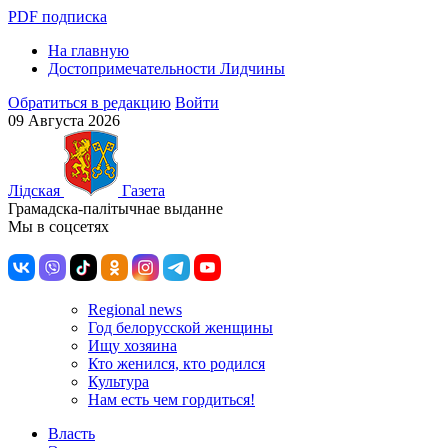
PDF подписка
На главную
Достопримечательности Лидчины
Обратиться в редакцию
Войти
09 Августа 2026
Лiдская
Газета
Грамадска-палiтычнае выданне
Мы в соцсетях
Regional news
Год белорусской женщины
Ищу хозяина
Кто женился, кто родился
Культура
Нам есть чем гордиться!
Власть