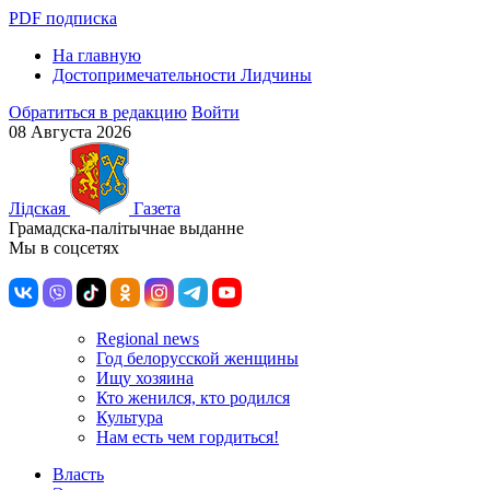
PDF подписка
На главную
Достопримечательности Лидчины
Обратиться в редакцию
Войти
08 Августа 2026
Лiдская
Газета
Грамадска-палiтычнае выданне
Мы в соцсетях
Regional news
Год белорусской женщины
Ищу хозяина
Кто женился, кто родился
Культура
Нам есть чем гордиться!
Власть