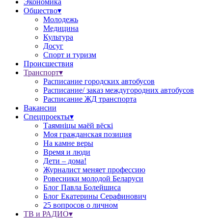
Экономика
Общество▾
Молодежь
Медицина
Культура
Досуг
Спорт и туризм
Происшествия
Транспорт▾
Расписание городских автобусов
Расписание/ заказ междугородних автобусов
Расписание ЖД транспорта
Вакансии
Спецпроекты▾
Таямніцы маёй вёскі
Моя гражданская позиция
На камне веры
Время и люди
Дети – дома!
Журналист меняет профессию
Ровесники молодой Беларуси
Блог Павла Болейшиса
Блог Екатерины Серафинович
25 вопросов о личном
ТВ и РАДИО▾