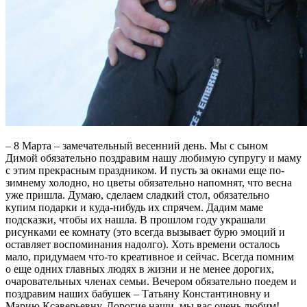
– 8 Марта – замечательный весенний день. Мы с сыном
Димой обязательно поздравим нашу любимую супругу и маму
с этим прекрасным праздником. И пусть за окнами еще по-
зимнему холодно, но цветы обязательно напомнят, что весна
уже пришла. Думаю, сделаем сладкий стол, обязательно
купим подарки и куда-нибудь их спрячем. Дадим маме
подсказки, чтобы их нашла. В прошлом году украшали
рисунками ее комнату (это всегда вызывает бурю эмоций и
оставляет воспоминания надолго). Хоть времени осталось
мало, придумаем что-то креативное и сейчас. Всегда помним
о еще одних главных людях в жизни и не менее дорогих,
очаровательных членах семьи. Вечером обязательно поедем и
поздравим наших бабушек – Татьяну Константиновну и
Марию Ксаверьевну. Дорогие наши, мы вас очень любим!