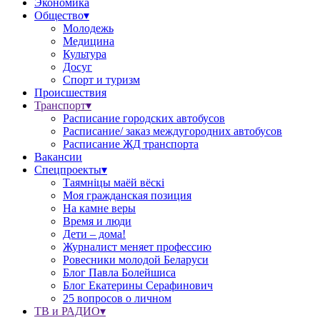
Экономика
Общество▾
Молодежь
Медицина
Культура
Досуг
Спорт и туризм
Происшествия
Транспорт▾
Расписание городских автобусов
Расписание/ заказ междугородних автобусов
Расписание ЖД транспорта
Вакансии
Спецпроекты▾
Таямніцы маёй вёскі
Моя гражданская позиция
На камне веры
Время и люди
Дети – дома!
Журналист меняет профессию
Ровесники молодой Беларуси
Блог Павла Болейшиса
Блог Екатерины Серафинович
25 вопросов о личном
ТВ и РАДИО▾