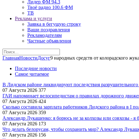
Лидер ФМ 94.3
Твоё радио 100.6 ФМ
ТВ
Реклама и услуги
Заявка в бегущую строку
Ваши поздравления
Рекламодателям
Частные объявления
Главная
Новости
Досуг
9 народных средств от колорадского жук
Последние новости
Самое читаемое
В Лидском районе ликвидируют последствия разрушительного
07 Августа 2026
377
ГАИ напоминает велосипедистам о правилах дорожного движе
07 Августа 2026
424
Сколько составила зарплата работников Лидского района в I по
07 Августа 2026
359
Александр Лукашенко: я борюсь не за колхозы или совхозы - я 
07 Августа 2026
173
Что делать белорусам, чтобы сохранить мир? Александр Лукаш
07 Августа 2026
156