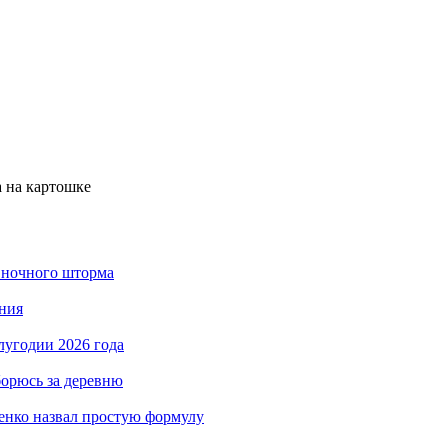
а на картошке
 ночного шторма
ния
лугодии 2026 года
борюсь за деревню
енко назвал простую формулу