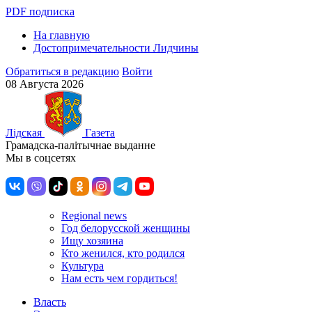
PDF подписка
На главную
Достопримечательности Лидчины
Обратиться в редакцию
Войти
08 Августа 2026
Лiдская
Газета
Грамадска-палiтычнае выданне
Мы в соцсетях
Regional news
Год белорусской женщины
Ищу хозяина
Кто женился, кто родился
Культура
Нам есть чем гордиться!
Власть