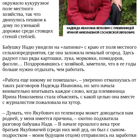
окружило кукурузное
поле местного
хозяйства, так что
двинулись пешком к
дому по узенькой
дорожке среди стоящих
стеной стеблей.
Бабушку Надю увидели на «лапинке» с краю от поля местного
сельхозпредприятия, где она заложила немалый огород. Здесь
радуют глаз ряды картошки, лука, морковки, помидоров,
фасоли… Поздоровавшись с хозяйкой, заметили, что в ее годы
больше нужно отдыхать, чем работать.
«Работа еще никому не помешала», – уверенно отмахнулась от
таких разговоров Надежда Ивановна, но зато начала
внимательно впитывать каждое слово, когда племянница
Ирина Николаевна стала объяснять, с какой целью она вместе
с журналистом пожаловала на хутор.
– Думать, что Якубович из телевизора может доводиться нам
родней, у меня имеется причина, – охотно подхватила
разговор бабушка Надя. – В начале прошлого века трое
братьев Якубовичей (среди них мой дед, он был с сыном-
подростком – моим будущим отцом) отправились на заработки