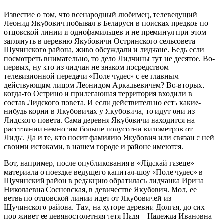
Известие о том, что всенародный любимец, телеведущий
Леонид Якубович побывал в Беларуси в поисках предков по
отцовской линии и однофамильцев и не преминул при этом
заглянуть в деревню Якубовичи Остринского сельсовета
Шучинского района, живо обсуждали и лидчане. Ведь если
посмотреть внимательно, то дело Лидчины тут не десятое. Во-
первых, ну кто из лидчан не знаком посредством
телевизионной передачи «Поле чудес» с ее главным
действующим лицом Леонидом Аркадьевичем? Во-вторых,
когда-то Острино и прилегающая территория входили в
состав Лидского повета. И если действительно есть какие-
нибудь корни в Якубовичах у Якубовича, то идут они из
Лидского повета. Сама деревня Якубовичи находится на
расстоянии немногим больше полусотни километров от
Лиды. Да и те, кто носит фамилию Якубович или связан с ней
своими истоками, в нашем городе и районе имеются.
Вот, например, после опубликования в «Лідскай газеце»
материала о поездке ведущего капитал-шоу «Поле чудес» в
Щучинский район в редакцию обратилась лидчанка Ирина
Николаевна Сосновская, в девичестве Якубович. Мол, ее
ветвь по отцовской линии идет от Якубовичей из
Щучинского района. Там, на хуторе деревни Долгая, до сих
пор живет ее девяностолетняя тетя Надя – Надежда Ивановна