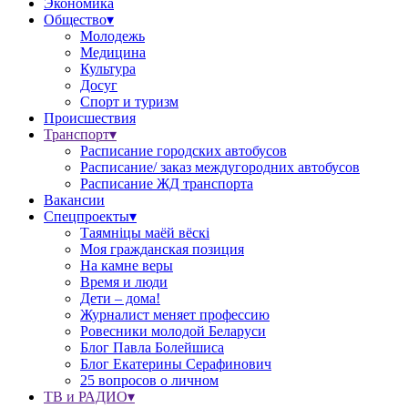
Экономика
Общество▾
Молодежь
Медицина
Культура
Досуг
Спорт и туризм
Происшествия
Транспорт▾
Расписание городских автобусов
Расписание/ заказ междугородних автобусов
Расписание ЖД транспорта
Вакансии
Спецпроекты▾
Таямніцы маёй вёскі
Моя гражданская позиция
На камне веры
Время и люди
Дети – дома!
Журналист меняет профессию
Ровесники молодой Беларуси
Блог Павла Болейшиса
Блог Екатерины Серафинович
25 вопросов о личном
ТВ и РАДИО▾