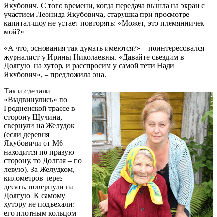
Якубович. С того времени, когда передача вышла на экран с
участием Леонида Якубовича, старушка при просмотре
капитал-шоу не устает повторять: «Может, это племянничек
мой?»
«А что, основания так думать имеются?» – поинтересовался
журналист у Ирины Николаевны. «Давайте съездим в
Долгую, на хутор, и расспросим у самой тети Нади
Якубович», – предложила она.
Так и сделали.
«Выдвинулись» по
Гродненской трассе в
сторону Щучина,
свернули на Желудок
(если деревня
Якубовичи от М6
находится по правую
сторону, то Долгая – по
левую). За Желудком,
километров через
десять, повернули на
Долгую. К самому
хутору не подъехали:
его плотным кольцом