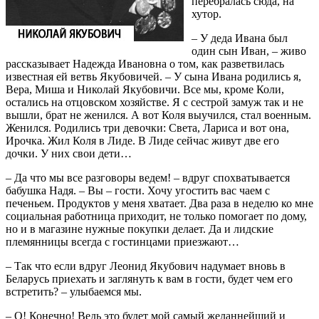
перебралась сюда, на
хутор.
– У деда Ивана был
один сын Иван, – живо
рассказывает Надежда Ивановна о том, как разветвилась
известная ей ветвь Якубовичей. – У сына Ивана родились я,
Вера, Миша и Николай Якубовичи. Все мы, кроме Коли,
остались на отцовском хозяйстве. Я с сестрой замуж так и не
вышли, брат не женился. А вот Коля выучился, стал военным.
Женился. Родились три девочки: Света, Лариса и вот она,
Ирочка. Жил Коля в Лиде. В Лиде сейчас живут две его
дочки. У них свои дети…
– Да что мы все разговоры ведем! – вдруг спохватывается
бабушка Надя. – Вы – гости. Хочу угостить вас чаем с
печеньем. Продуктов у меня хватает. Два раза в неделю ко мне
социальная работница приходит, не только помогает по дому,
но и в магазине нужные покупки делает. Да и лидские
племянницы всегда с гостинцами приезжают…
– Так что если вдруг Леонид Якубович надумает вновь в
Беларусь приехать и заглянуть к вам в гости, будет чем его
встретить? – улыбаемся мы.
– О! Конечно! Ведь это будет мой самый желаннейший и