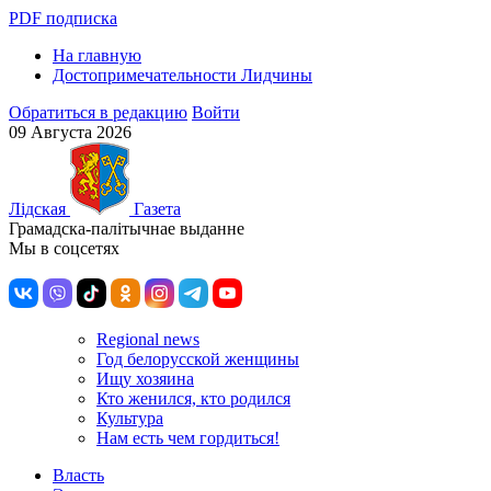
PDF подписка
На главную
Достопримечательности Лидчины
Обратиться в редакцию
Войти
09 Августа 2026
Лiдская
Газета
Грамадска-палiтычнае выданне
Мы в соцсетях
Regional news
Год белорусской женщины
Ищу хозяина
Кто женился, кто родился
Культура
Нам есть чем гордиться!
Власть