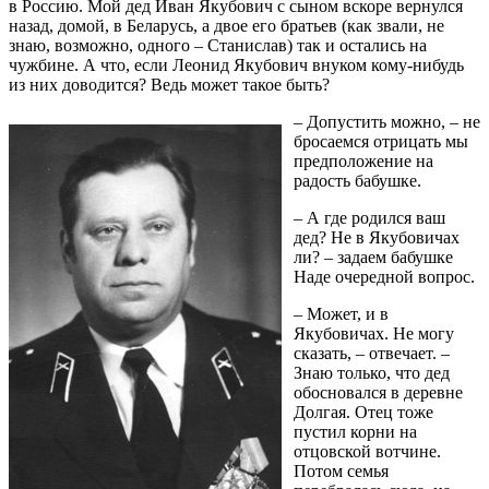
в Россию. Мой дед Иван Якубович с сыном вскоре вернулся
назад, домой, в Беларусь, а двое его братьев (как звали, не
знаю, возможно, одного – Станислав) так и остались на
чужбине. А что, если Леонид Якубович внуком кому-нибудь
из них доводится? Ведь может такое быть?
– Допустить можно, – не
бросаемся отрицать мы
предположение на
радость бабушке.
– А где родился ваш
дед? Не в Якубовичах
ли? – задаем бабушке
Наде очередной вопрос.
– Может, и в
Якубовичах. Не могу
сказать, – отвечает. –
Знаю только, что дед
обосновался в деревне
Долгая. Отец тоже
пустил корни на
отцовской вотчине.
Потом семья