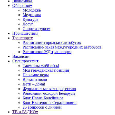
Экономика
Общество▾
Молодежь
Медицина
Культура
Досуг
Спорт и туризм
Происшествия
Транспорт▾
Расписание городских автобусов
Расписание/ заказ междугородних автобусов
Расписание ЖД транспорта
Вакансии
Спецпроекты▾
Таямніцы маёй вёскі
Моя гражданская позиция
На камне веры
Время и люди
Дети – дома!
Журналист меняет профессию
Ровесники молодой Беларуси
Блог Павла Болейшиса
Блог Екатерины Серафинович
25 вопросов о личном
ТВ и РАДИО▾