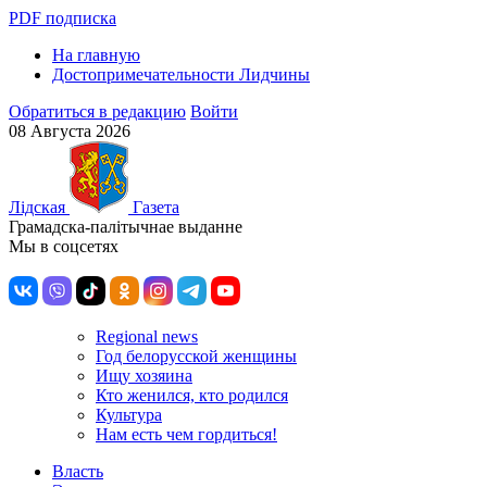
PDF подписка
На главную
Достопримечательности Лидчины
Обратиться в редакцию
Войти
08 Августа 2026
Лiдская
Газета
Грамадска-палiтычнае выданне
Мы в соцсетях
Regional news
Год белорусской женщины
Ищу хозяина
Кто женился, кто родился
Культура
Нам есть чем гордиться!
Власть