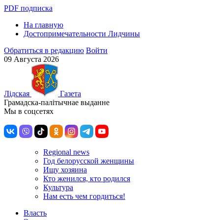
PDF подписка
На главную
Достопримечательности Лидчины
Обратиться в редакцию
Войти
09 Августа 2026
Лiдская
Газета
Грамадска-палiтычнае выданне
Мы в соцсетях
Regional news
Год белорусской женщины
Ищу хозяина
Кто женился, кто родился
Культура
Нам есть чем гордиться!
Власть