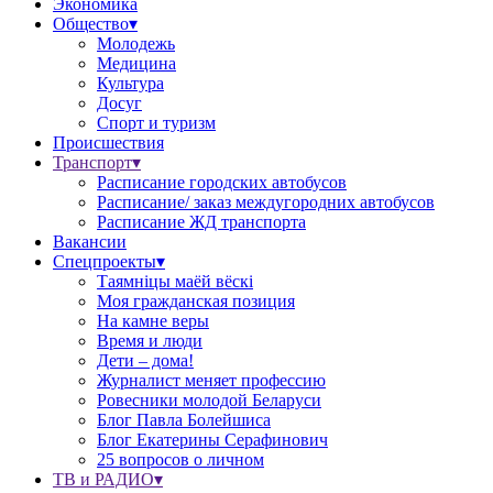
Экономика
Общество▾
Молодежь
Медицина
Культура
Досуг
Спорт и туризм
Происшествия
Транспорт▾
Расписание городских автобусов
Расписание/ заказ междугородних автобусов
Расписание ЖД транспорта
Вакансии
Спецпроекты▾
Таямніцы маёй вёскі
Моя гражданская позиция
На камне веры
Время и люди
Дети – дома!
Журналист меняет профессию
Ровесники молодой Беларуси
Блог Павла Болейшиса
Блог Екатерины Серафинович
25 вопросов о личном
ТВ и РАДИО▾