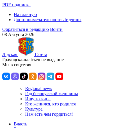
PDF подписка
На главную
Достопримечательности Лидчины
Обратиться в редакцию
Войти
08 Августа 2026
Лiдская
Газета
Грамадска-палiтычнае выданне
Мы в соцсетях
Regional news
Год белорусской женщины
Ищу хозяина
Кто женился, кто родился
Культура
Нам есть чем гордиться!
Власть