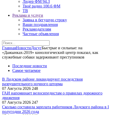
Лидер ФМ 94.3
Твоё радио 100.6 ФМ
ТВ
Реклама и услуги
Заявка в бегущую строку
Ваши поздравления
Рекламодателям
Частные объявления
Главная
Новости
Досуг
Быстрые и сильные: на
«Дажынках-2019» кинологический центр показал, как
служебные собаки задерживают преступников
Последние новости
Самое читаемое
В Лидском районе ликвидируют последствия
разрушительного ночного шторма
07 Августа 2026
248
ГАИ напоминает велосипедистам о правилах дорожного
движения
07 Августа 2026
247
Сколько составила зарплата работников Лидского района в I
полугодии 2026 года