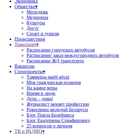
Экономика
Общество▾
Молодежь
Медицина
Культура
Досуг
Спорт и туризм
Происшествия
Транспорт▾
Расписание городских автобусов
Расписание/ заказ междугородних автобусов
Расписание ЖД транспорта
Вакансии
Спецпроекты▾
Таямніцы маёй вёскі
Моя гражданская позиция
На камне веры
Время и люди
Дети – дома!
Журналист меняет профессию
Ровесники молодой Беларуси
Блог Павла Болейшиса
Блог Екатерины Серафинович
25 вопросов о личном
ТВ и РАДИО▾