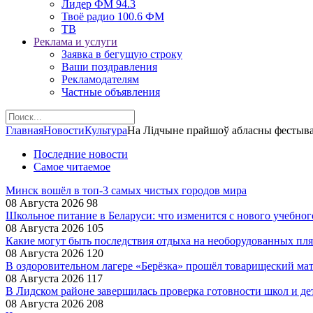
Лидер ФМ 94.3
Твоё радио 100.6 ФМ
ТВ
Реклама и услуги
Заявка в бегущую строку
Ваши поздравления
Рекламодателям
Частные объявления
Главная
Новости
Культура
На Лідчыне прайшоў абласны фестыва
Последние новости
Самое читаемое
Минск вошёл в топ-3 самых чистых городов мира
08 Августа 2026
98
Школьное питание в Беларуси: что изменится с нового учебног
08 Августа 2026
105
Какие могут быть последствия отдыха на необорудованных пл
08 Августа 2026
120
В оздоровительном лагере «Берёзка» прошёл товарищеский ма
08 Августа 2026
117
В Лидском районе завершилась проверка готовности школ и де
08 Августа 2026
208