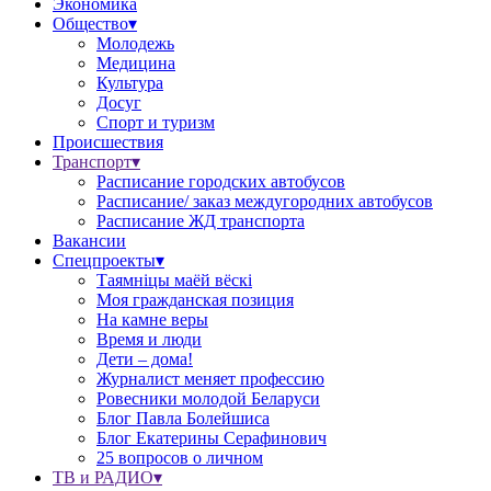
Экономика
Общество▾
Молодежь
Медицина
Культура
Досуг
Спорт и туризм
Происшествия
Транспорт▾
Расписание городских автобусов
Расписание/ заказ междугородних автобусов
Расписание ЖД транспорта
Вакансии
Спецпроекты▾
Таямніцы маёй вёскі
Моя гражданская позиция
На камне веры
Время и люди
Дети – дома!
Журналист меняет профессию
Ровесники молодой Беларуси
Блог Павла Болейшиса
Блог Екатерины Серафинович
25 вопросов о личном
ТВ и РАДИО▾