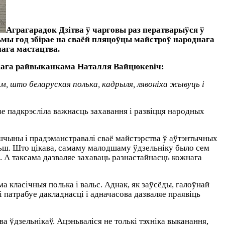
Аграгарадок Дзітва ў чарговы раз ператварыўся ў
мы год збірае на сваёй пляцоўцы майстроў народнага
нага мастацтва.
кага райвыканкама Наталля Вайцюкевіч:
ам, што беларуская полька, кадрыля, лявоніх
а жывуць і
е падкрэсліла важнасць захавання і развіцця народных
ншчыны і прадэманстравалі сваё майстэрства ў аўтэнтычных
ольш. Што цікава, самаму малодшаму ўдзельніку было сем
е. А таксама дазваляе захаваць разнастайнасць кожнага
 класічныя полька і вальс. Аднак, як заўсёды, галоўнай
і патрабуе дакладнасці і адначасова дазваляе праявіць
а ўдзельнікаў. Ацэньваліся не толькі тэхніка выканання,