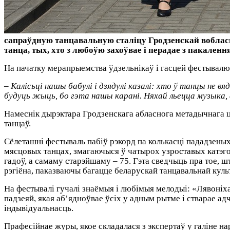
сапраўдную танцавальную сталіцу Гродзенскай воблас
танца, тых, хто з любоўю захоўвае і перадае з пакале
На пачатку мерапрыемства ўдзельнікаў і гасцей фестывалю
– Калісьці нашы бабулі і дзядулі казалі: хто ў танцы не в
будуць жыць, бо гэта нашы карані. Няхай льецца музыка, а 
Намеснік дырэктара Гродзенскага абласнога метадычнага ц
танцаў.
Сёлеташні фестываль пабіў рэкорд па колькасці пададзеных
мясцовых танцах, змагаючыся ў чатырох узроставых катэгор
гадоў, а самаму старэйшаму – 75. Гэта сведчыць пра тое, ш
рэгіёна, паказваючы багацце беларускай танцавальнай куль
На фестывалі гучалі знаёмыя і любімыя мелодыі: «Лявоніха
падзеяй, якая аб’ядноўвае ўсіх у адным рытме і стварае адч
індывідуальнасць.
Прафесійнае журы, якое складалася з экспертаў у галіне на