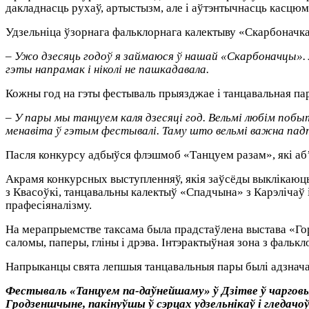
дакладнасць рухаў, артыстызм, але і аўтэнтычнасць касцюм
Удзельніца ўзорнага фальклорнага калектыву «Скарбоначк
– Ужо дзесяць годоў я займаюся ў нашай «Скарбоначцы». 
гэты напрамак і ніколі не пашкадавала.
Кожны год на гэты фестываль прыязджае і танцавальная пар
– У пары мы танцуем каля дзесяці год. Вельмі любім по
менавіта ў гэтым фестывалі. Таму што вельмі важна пад
Пасля конкурсу адбыўся флэшмоб «Танцуем разам», які аб
Акрамя конкурсных выступленняў, якія заўсёды выклікаюць
з Квасоўкі, танцавальны калектыў «Спадчына» з Карэлічаў 
прафесіяналізму.
На мерапрыемстве таксама была прадстаўлена выстава «Го
саломы, паперы, гліны і дрэва. Інтэрактыўная зона з фаль
Напрыканцы свята лепшыя танцавальныя пары былі адзнача
Фестываль «Танцуем па-даўнейшаму» ў Дзітве ў чарговы р
Гродзеншчыне, пакінуўшы ў сэрцах удзельнікаў і гледач