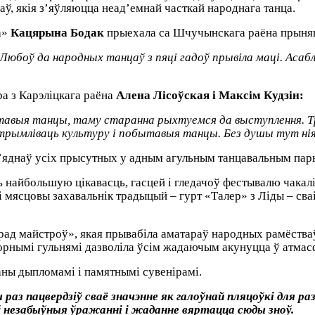
аў, якія з’яўляюцца неад’емнай часткай народнага танца.
а»
Кацярына Бодак
прыехала са Шчучынскага раёна прыняць
Любоў да народных танцаў з пяці гадоў прывіла маці. Асаб
а з Карэліцкага раёна
Алена Лісоўская і Максім Кудзін:
бытавыя танцы, таму старанна рыхтуемся да выступлення. 
трымліваць культуру і побытавыя танцы. Без душы тут ні
’яднаў усіх прысутных у адным агульным танцавальным пар
 найбольшую цікавасць, гасцей і гледачоў фестывалю чакал
і мясцовы захавальнік традыцый – гурт «Талер» з Ліды – сва
рад майстроў», якая прывабіла аматараў народных рамёства
клорнымі гульнямі дазволіла ўсім жадаючым акунуцца ў атмас
ны дыпломамі і памятнымі сувенірамі.
аз пацвердзіў сваё значэнне як галоўнай пляцоўкі для ра
оў незабыўныя ўражанні і жаданне вяртацца сюды зноў.