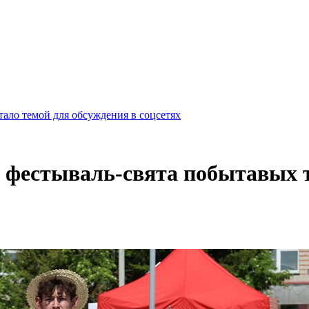
ало темой для обсуждения в соцсетях
 фестываль-свята побытавых т