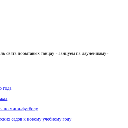
ль-свята побытавых танцаў «Танцуем па-даўнейшаму»
о года
яжах
тч по мини-футболу
тских садов к новому учебному году