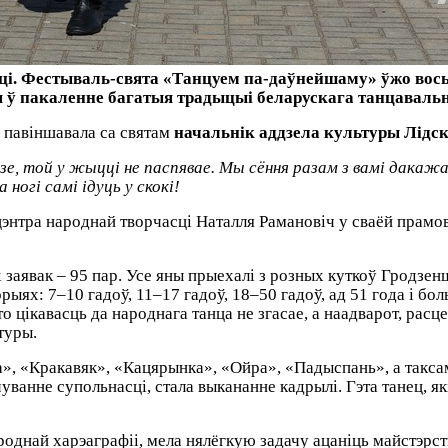
ці. Фестываль-свята «Танцуем па-даўнейшаму» ўжо вось
ння ў пакаленне багатыя традыцыі беларускага танцаваль
 павіншавала са святам
начальнік аддзела культуры Лідс
ядзе, той у жыцці не паспявае. Мы сёння разам з вамі дакаж
ногі самі ідуць у скокі!
энтра народнай творчасці Наталля Рамановіч у сваёй прамов
 заявак – 95 пар. Усе яны прыехалі з розных куткоў Гродзе
ыях: 7–10 гадоў, 11–17 гадоў, 18–50 гадоў, ад 51 года і б
то цікавасць да народнага танца не згасае, а наадварот, расц
туры.
», «Кракавяк», «Кацярынка», «Ойра», «Падыспань», а таксама
уванне супольнасці, стала выкананне кадрылі. Гэта танец, як
роднай харэаграфіі, мела нялёгкую задачу ацаніць майстэрств