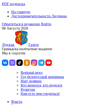
PDF подписка
На главную
Достопримечательности Лидчины
Обратиться в редакцию
Войти
08 Августа 2026
Лiдская
Газета
Грамадска-палiтычнае выданне
Мы в соцсетях
Regional news
Год белорусской женщины
Ищу хозяина
Кто женился, кто родился
Культура
Нам есть чем гордиться!
Власть