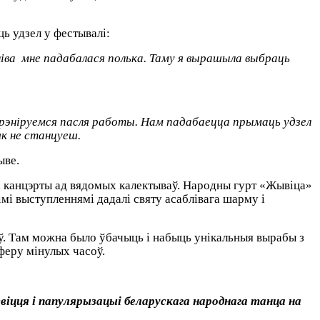
 удзел у фестывалі:
ліва мне падабалася полька. Таму я вырашыла выбраць
Трэніруемся пасля работы. Нам падабаецца прымаць удзел
як не станцуеш.
ыве.
і канцэрты ад вядомых калектываў. Народны гурт «Жывіца»
імі выступленнямі дадалі святу асаблівага шарму і
ў. Там можна было ўбачыць і набыць унікальныя вырабы з
феру мінулых часоў.
звіцця і папулярызацыі беларускага народнага танца на