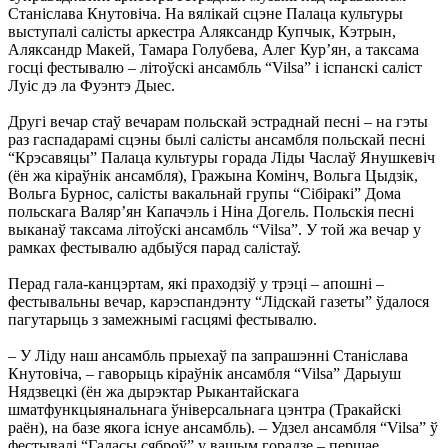
Станіслава Кнутовіча. На вялікай сцэне Палаца культуры
выступалі салісты аркестра Аляксандр Купчык, Кэтрын,
Аляксандр Макей, Тамара Голубева, Алег Кур’ян, а таксама
госці фестывалю – літоўскі ансамбль “Vilsa” і іспанскі саліст
Луіс дэ ла Фуэнтэ Дыес.
Другі вечар стаў вечарам польскай эстраднай песні – на гэты
раз гаспадарамі сцэны былі салісты ансамбля польскай песні
“Крэсавяцы” Палаца культуры горада Ліды Часлаў Янушкевіч
(ён жа кіраўнік ансамбля), Гражына Комінч, Вольга Цыдзік,
Вольга Бурнос, салісты вакальнай групы “Сібіракі” Дома
польскага Валяр’ян Капачэль і Ніна Догель. Польскія песні
выканаў таксама літоўскі ансамбль “Vilsa”. У той жа вечар у
рамках фестывалю адбыўся парад салістаў.
Перад гала-канцэртам, які праходзіў у трэці – апошні –
фестывальны вечар, карэспандэнту “Лідскай газеты” ўдалося
пагутарыць з замежнымі гасцямі фестывалю.
– У Ліду наш ансамбль прыехаў па запрашэнні Станіслава
Кнутовіча, – гаворыць кіраўнік ансамбля “Vilsa” Дарыуш
Нядзвецкі (ён жа дырэктар Рыкантайскага
шматфункцыянальнага ўніверсальнага цэнтра (Тракайскі
раён), на базе якога існуе ансамбль). – Удзел ансамбля “Vilsa” ў
фестывалі “Галасы сяброў” у вашым горадзе – першае