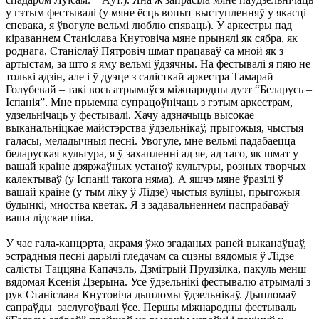
у гэтым фестывалі (у мяне ёсць вопыт выступленняў у якасці
спевака, я ўвогуле вельмі люблю спяваць). У аркестры пад
кіраваннем Станіслава Кнутовіча мяне прынялі як сябра, як
роднага, Станіслаў Пятровіч шмат працаваў са мной як з
артыстам, за што я яму вельмі ўдзячны. На фестывалі я пяю не
толькі адзін, але і ў дуэце з салісткай аркестра Тамарай
Голубевай – такі вось атрымаўся міжнародны дуэт “Беларусь –
Іспанія”. Мне прыемна супрацоўнічаць з гэтым аркестрам,
удзельнічаць у фестывалі. Хачу адзначыць высокае
выканальніцкае майстэрства ўдзельнікаў, прыгожыя, чыстыя
галасы, меладычныя песні. Увогуле, мне вельмі падабаецца
беларуская культура, я ў захапленні ад яе, ад таго, як шмат у
вашай краіне дзяржаўных устаноў культуры, розных творчых
калектываў (у Іспаніі такога няма). А яшчэ мяне ўразілі ў
вашай краіне (у тым ліку ў Лідзе) чыстыя вуліцы, прыгожыя
будынкі, мноства кветак. Я з задавальненнем паспрабаваў
ваша лідскае піва.
У час гала-канцэрта, акрамя ўжо згаданых раней выканаўцаў,
эстрадныя песні дарылі гледачам са сцэны вядомыя ў Лідзе
салісты Таццяна Капачэль, Дзмітрый Прудзілка, пакуль менш
вядомая Ксенія Дзерына. Усе ўдзельнікі фестывалю атрымалі з
рук Станіслава Кнутовіча дыпломы ўдзельнікаў. Дыпломаў
сапраўды заслугоўвалі ўсе. Першы міжнародны фестываль