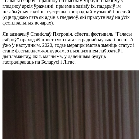
“Галасы сяброў” прайшоў на высокім узроўні і пакінуў у
гледачоў яркія ўражанні, прыемна здзівіў іх, падарыў ім
незабыўныя гадзіны сустрэчы з эстраднай музыкай і песняй
(сцвярджаю гэта як адзін з гледачоў, які прысутнічаў на ўсіх
фестывальных вечарах).
Як адзначыў Станіслаў Пятровіч, сёлетні фестываль “Галасы
сяброў” праходзіў проста як свята эстраднай музыкі і песні. А
ўжо ў наступным, 2020, годзе мерапрыемства зменіць статус і
стане фестывалем-конкурсам, з вызначэннем лаўрэатаў і
дыпламантаў, якія, магчыма, у далейшым будуць
гастраліраваць па Беларусі і Літве.