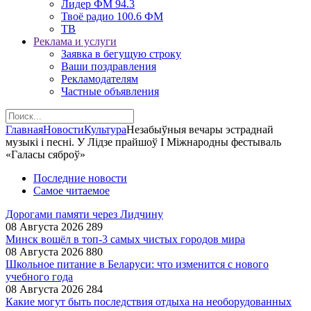
Лидер ФМ 94.3
Твоё радио 100.6 ФМ
ТВ
Реклама и услуги
Заявка в бегущую строку
Ваши поздравления
Рекламодателям
Частные объявления
Главная
Новости
Культура
Незабыўныя вечары эстраднай
музыкі і песні. У Лідзе прайшоў І Міжнародны фестываль
«Галасы сяброў»
Последние новости
Самое читаемое
Дорогами памяти через Лидчину
08 Августа 2026
289
Минск вошёл в топ-3 самых чистых городов мира
08 Августа 2026
880
Школьное питание в Беларуси: что изменится с нового
учебного года
08 Августа 2026
284
Какие могут быть последствия отдыха на необорудованных