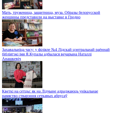
Мать, труженица, защитница, муза. Образы белорусской
женщины представили на выставке в Гродно
Захавальніца часу: у філіяле №4 Лідскай цэнтральнай раённай
бібліятэкі імя Я.Купалы адбылася вечарына Наталлі
Анашкевіч
Кветкі на сетцы: як на Лідчыне адраджаюць унікальнае
рамяство стварэння сеткавых абрусаў