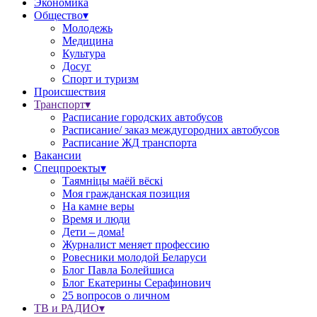
Экономика
Общество▾
Молодежь
Медицина
Культура
Досуг
Спорт и туризм
Происшествия
Транспорт▾
Расписание городских автобусов
Расписание/ заказ междугородних автобусов
Расписание ЖД транспорта
Вакансии
Спецпроекты▾
Таямніцы маёй вёскі
Моя гражданская позиция
На камне веры
Время и люди
Дети – дома!
Журналист меняет профессию
Ровесники молодой Беларуси
Блог Павла Болейшиса
Блог Екатерины Серафинович
25 вопросов о личном
ТВ и РАДИО▾