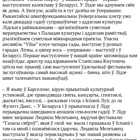
выступленне калектыву ў Беларусі. У Лідзе мы адчуваем сябе
як дома. А ўвогуле, асабіста я тут далёка не ўпершыню:
Рыкантайскі шматфункцыянальны ўніверсальны цэнтр ужо
каля дваццаці гадоў супрацоўнічае з аддзелам культуры
Лідскага райвыканкама – арганізоўваем сумесныя
мерапрыемствы з Палацам культуры і аддзелам рамёстваў,
рэалізоўваем сумесныя міжнародныя праекты. Уласна
ансамбль “Vilsa” існуе чатыры гады, выступае ў розных
гарадах Літвы, а цяпер вось – упершыню – выступіў і ў
Беларусі. Першае выступленне ў вашай краіне запомніцца нам
назаўсёды: аркестр пад кіраваннем Станіслава Кнутовіча
цёпла нас прыняў, самі выступленні ўдзельнікаў фестывалю
заслугоўваюць самай высокай ацэнкі – бачна, што ў Лідзе
шмат таленавітых выканаўцаў.
– Я жыву ў Барселоне, кірую прыватнай культурнай
установай, дзе праводзяцца святы, канцэрты, спектаклі,
дыскатэкі, вяселлі, – расказвае госць з Іспаніі Луіс дэ ла
Фуэнтэ Дыес. – У Беларусь і ў прыватнасці ў Ліду
перыядычна наведваюся апошнія сем-восем гадоў. У Ліду
мяне запрашае Людміла Мелехавец, вядучая фестывалю
“Галасы сяброў”, якая ў свой час жыла і працавала ў Іспаніі і
там са мной і пазнаёмілася (дарэчы, Людміла Мелехавец
выступала ў якасці перакладчыка ў час нашай размовы са
спадаром Луісам. – Аўт.). Яна ж запрасіла мяне паўдзельнічаць