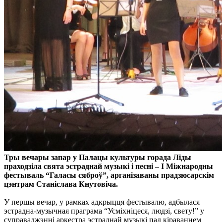
Тры вечары запар у Палацы культуры горада Ліды
праходзіла свята эстраднай музыкі і песні – І Міжнародны
фестываль “Галасы сяброў”, арганізаваны прадзюсарскім
цэнтрам Станіслава Кнутовіча.
У першы вечар, у рамках адкрыцця фестывалю, адбылася
эстрадна-музычная праграма “Усміхніцеся, людзі, свету!” у
суправаджэнні аркестра эстраднай музыкі пад кіраваннем