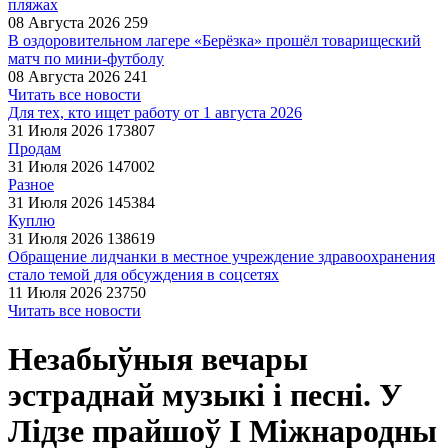
пляжах
08 Августа 2026
259
В оздоровительном лагере «Берёзка» прошёл товарищеский
матч по мини-футболу
08 Августа 2026
241
Читать все новости
Для тех, кто ищет работу от 1 августа 2026
31 Июля 2026
173807
Продам
31 Июля 2026
147002
Разное
31 Июля 2026
145384
Куплю
31 Июля 2026
138619
Обращение лидчанки в местное учреждение здравоохранения
стало темой для обсуждения в соцсетях
11 Июля 2026
23750
Читать все новости
Незабыўныя вечары
эстраднай музыкі і песні. У
Лідзе прайшоў І Міжнародны