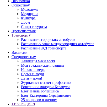
Экономика
Общество▾
Молодежь
Медицина
Культура
Досуг
Спорт и туризм
Происшествия
Транспорт▾
Расписание городских автобусов
Расписание/ заказ междугородних автобусов
Расписание ЖД транспорта
Вакансии
Спецпроекты▾
Таямніцы маёй вёскі
Моя гражданская позиция
На камне веры
Время и люди
Дети – дома!
Журналист меняет профессию
Ровесники молодой Беларуси
Блог Павла Болейшиса
Блог Екатерины Серафинович
25 вопросов о личном
ТВ и РАДИО▾