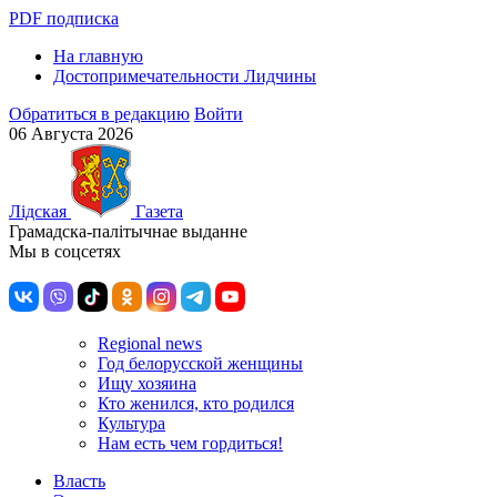
PDF подписка
На главную
Достопримечательности Лидчины
Обратиться в редакцию
Войти
06 Августа 2026
Лiдская
Газета
Грамадска-палiтычнае выданне
Мы в соцсетях
Regional news
Год белорусской женщины
Ищу хозяина
Кто женился, кто родился
Культура
Нам есть чем гордиться!
Власть