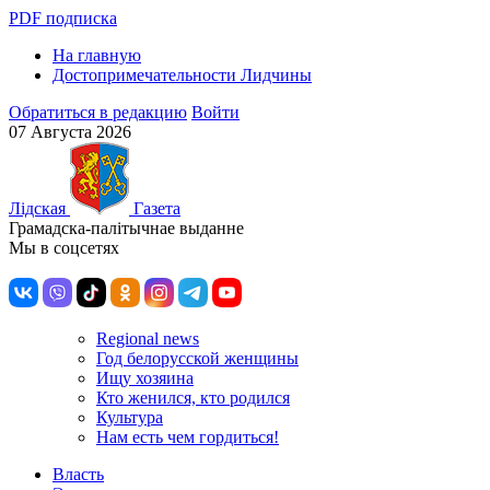
PDF подписка
На главную
Достопримечательности Лидчины
Обратиться в редакцию
Войти
07 Августа 2026
Лiдская
Газета
Грамадска-палiтычнае выданне
Мы в соцсетях
Regional news
Год белорусской женщины
Ищу хозяина
Кто женился, кто родился
Культура
Нам есть чем гордиться!
Власть