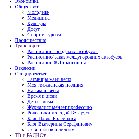
Экономика
Общество▾
Молодежь
Медицина
Культура
Досуг
Спорт и туризм
Происшествия
Транспорт▾
Расписание городских автобусов
Расписание/ заказ междугородних автобусов
Расписание ЖД транспорта
Вакансии
Спецпроекты▾
Таямніцы маёй вёскі
Моя гражданская позиция
На камне веры
Время и люди
Дети – дома!
Журналист меняет профессию
Ровесники молодой Беларуси
Блог Павла Болейшиса
Блог Екатерины Серафинович
25 вопросов о личном
ТВ и РАДИО▾