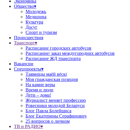
Экономика
Общество▾
Молодежь
Медицина
Культура
Досуг
Спорт и туризм
Происшествия
Транспорт▾
Расписание городских автобусов
Расписание/ заказ междугородних автобусов
Расписание ЖД транспорта
Вакансии
Спецпроекты▾
Таямніцы маёй вёскі
Моя гражданская позиция
На камне веры
Время и люди
Дети – дома!
Журналист меняет профессию
Ровесники молодой Беларуси
Блог Павла Болейшиса
Блог Екатерины Серафинович
25 вопросов о личном
ТВ и РАДИО▾