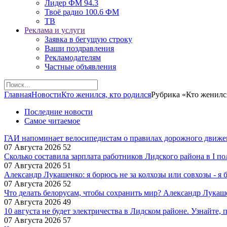
Лидер ФМ 94.3
Твоё радио 100.6 ФМ
ТВ
Реклама и услуги
Заявка в бегущую строку
Ваши поздравления
Рекламодателям
Частные объявления
Главная
Новости
Кто женился, кто родился
Рубрика «Кто женился
Последние новости
Самое читаемое
ГАИ напоминает велосипедистам о правилах дорожного движе
07 Августа 2026
52
Сколько составила зарплата работников Лидского района в I по
07 Августа 2026
51
Александр Лукашенко: я борюсь не за колхозы или совхозы - я 
07 Августа 2026
52
Что делать белорусам, чтобы сохранить мир? Александр Лукаш
07 Августа 2026
49
10 августа не будет электричества в Лидском районе. Узнайте, 
07 Августа 2026
57