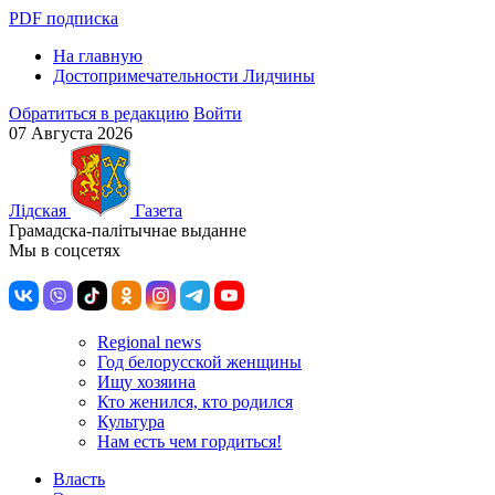
PDF подписка
На главную
Достопримечательности Лидчины
Обратиться в редакцию
Войти
07 Августа 2026
Лiдская
Газета
Грамадска-палiтычнае выданне
Мы в соцсетях
Regional news
Год белорусской женщины
Ищу хозяина
Кто женился, кто родился
Культура
Нам есть чем гордиться!
Власть