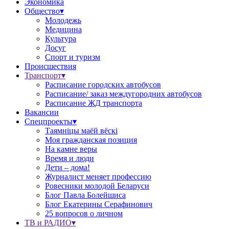
Экономика
Общество▾
Молодежь
Медицина
Культура
Досуг
Спорт и туризм
Происшествия
Транспорт▾
Расписание городских автобусов
Расписание/ заказ междугородних автобусов
Расписание ЖД транспорта
Вакансии
Спецпроекты▾
Таямніцы маёй вёскі
Моя гражданская позиция
На камне веры
Время и люди
Дети – дома!
Журналист меняет профессию
Ровесники молодой Беларуси
Блог Павла Болейшиса
Блог Екатерины Серафинович
25 вопросов о личном
ТВ и РАДИО▾