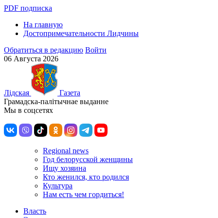
PDF подписка
На главную
Достопримечательности Лидчины
Обратиться в редакцию
Войти
06 Августа 2026
Лiдская
Газета
Грамадска-палiтычнае выданне
Мы в соцсетях
Regional news
Год белорусской женщины
Ищу хозяина
Кто женился, кто родился
Культура
Нам есть чем гордиться!
Власть