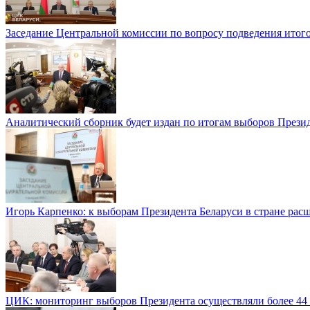
Заседание Центральной комиссии по вопросу подведения итог
Аналитический сборник будет издан по итогам выборов Прези
Игорь Карпенко: к выборам Президента Беларуси в стране рас
ЦИК: мониторинг выборов Президента осуществляли более 44