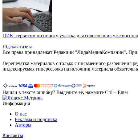
ЦИК: сервисом по поиску участка для голосования уже восполь
Лiдская газета
Все права принадлежат Редакции "ЛидаМедиаКомпании". При ис
Перепечатка материалов c только с письменного разрешения р
индексируемая гиперссылка на источник материала обязательн
Нашли в тексте ошибку? Выделите её, нажмите Ctrl + Enter
Информация
О нас
Реклама и подписка
Авторы
Контакты