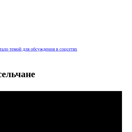
ало темой для обсуждения в соцсетях
сельчане