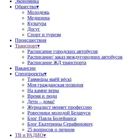
Экономика
Общество▾
Молодежь
Медицина
Культура
Досуг
Спорт и туризм
Происшествия
Транспорт▾
Расписание городских автобусов
Расписание/ заказ междугородних автобусов
Расписание ЖД транспорта
Вакансии
Спецпроекты▾
Таямніцы маёй вёскі
Моя гражданская позиция
На камне веры
Время и люди
Дети – дома!
Журналист меняет профессию
Ровесники молодой Беларуси
Блог Павла Болейшиса
Блог Екатерины Серафинович
25 вопросов о личном
ТВ и РАДИО▾