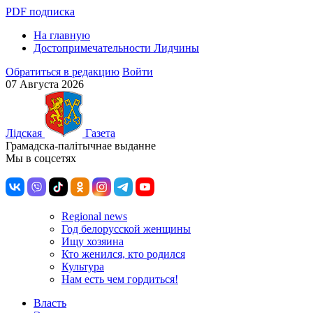
PDF подписка
На главную
Достопримечательности Лидчины
Обратиться в редакцию
Войти
07 Августа 2026
Лiдская
Газета
Грамадска-палiтычнае выданне
Мы в соцсетях
Regional news
Год белорусской женщины
Ищу хозяина
Кто женился, кто родился
Культура
Нам есть чем гордиться!
Власть