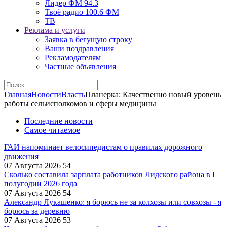
Лидер ФМ 94.3
Твоё радио 100.6 ФМ
ТВ
Реклама и услуги
Заявка в бегущую строку
Ваши поздравления
Рекламодателям
Частные объявления
Главная
Новости
Власть
Планерка: Качественно новый уровень
работы сельисполкомов и сферы медицины
Последние новости
Самое читаемое
ГАИ напоминает велосипедистам о правилах дорожного
движения
07 Августа 2026
54
Сколько составила зарплата работников Лидского района в I
полугодии 2026 года
07 Августа 2026
54
Александр Лукашенко: я борюсь не за колхозы или совхозы - я
борюсь за деревню
07 Августа 2026
53