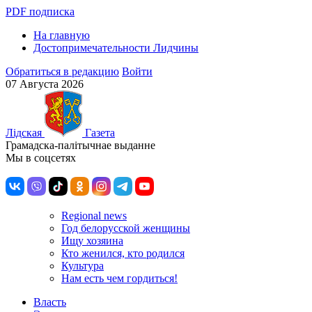
PDF подписка
На главную
Достопримечательности Лидчины
Обратиться в редакцию
Войти
07 Августа 2026
Лiдская
Газета
Грамадска-палiтычнае выданне
Мы в соцсетях
Regional news
Год белорусской женщины
Ищу хозяина
Кто женился, кто родился
Культура
Нам есть чем гордиться!
Власть