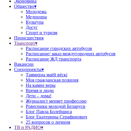
Экономика
Общество▾
Молодежь
Медицина
Культура
Досуг
Спорт и туризм
Происшествия
Транспорт▾
Расписание городских автобусов
Расписание/ заказ междугородних автобусов
Расписание ЖД транспорта
Вакансии
Спецпроекты▾
Таямніцы маёй вёскі
Моя гражданская позиция
На камне веры
Время и люди
Дети – дома!
Журналист меняет профессию
Ровесники молодой Беларуси
Блог Павла Болейшиса
Блог Екатерины Серафинович
25 вопросов о личном
ТВ и РАДИО▾