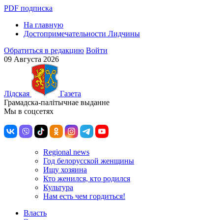
PDF подписка
На главную
Достопримечательности Лидчины
Обратиться в редакцию
Войти
09 Августа 2026
Лiдская
Газета
Грамадска-палiтычнае выданне
Мы в соцсетях
Regional news
Год белорусской женщины
Ищу хозяина
Кто женился, кто родился
Культура
Нам есть чем гордиться!
Власть