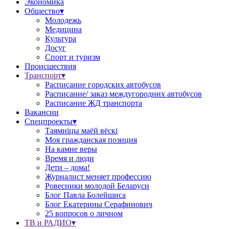
Экономика
Общество▾
Молодежь
Медицина
Культура
Досуг
Спорт и туризм
Происшествия
Транспорт▾
Расписание городских автобусов
Расписание/ заказ междугородних автобусов
Расписание ЖД транспорта
Вакансии
Спецпроекты▾
Таямніцы маёй вёскі
Моя гражданская позиция
На камне веры
Время и люди
Дети – дома!
Журналист меняет профессию
Ровесники молодой Беларуси
Блог Павла Болейшиса
Блог Екатерины Серафинович
25 вопросов о личном
ТВ и РАДИО▾