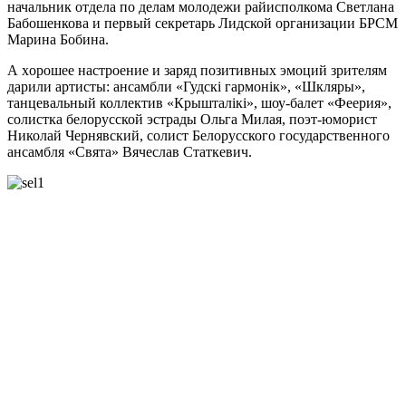
начальник отдела по делам молодежи райисполкома Светлана
Бабошенкова и первый секретарь Лидской организации БРСМ
Марина Бобина.
А xорошее настроение и заряд позитивныx эмоций зрителям
дарили артисты: ансамбли «Гудскі гармонік», «Шкляры»,
танцевальный коллектив «Крышталікі», шоу-балет «Феерия»,
солистка белорусской эстрады Ольга Милая, поэт-юморист
Николай Чернявский, солист Белорусского государственного
ансамбля «Свята» Вячеслав Статкевич.