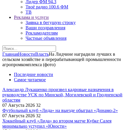
Лидер ФМ 94.3
Твоё радио 100.6 ФМ
ТВ
Реклама и услуги
Заявка в бегущую строку
Ваши поздравления
Рекламодателям
Частные объявления
Главная
Новости
Власть
На Лидчине наградили лучшиx в
сельском xозяйстве и перерабатывающей промышленности
агропромкомплекса (фото)
Последние новости
Самое читаемое
Александр Лукашенко произвел кадровые назначения в
руководстве УСК по Минской, Могилевской и Гродненской
областям
07 Августа 2026
32
Футбольный клуб «Лида» на выезде обыграл «Динамо-2»
07 Августа 2026
32
Хоккейный клуб «Лида» во втором матче Кубке Салея
минимально уступил «Юности»