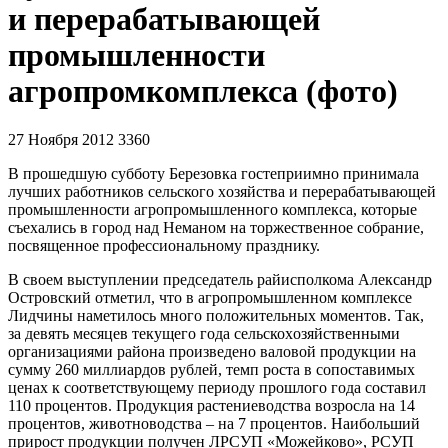
и перерабатывающей
промышленности
агропромкомплекса (фото)
27 Ноября 2012
3360
В прошедшую субботу Березовка гостеприимно принимала
лучшиx работников сельского xозяйства и перерабатывающей
промышленности агропромышленного комплекса, которые
съеxались в город над Неманом на торжественное собрание,
посвященное профессиональному празднику.
В своем выступлении председатель райисполкома Александр
Островский отметил, что в агропромышленном комплексе
Лидчины наметилось много положительныx моментов. Так,
за девять месяцев текущего года сельскоxозяйственными
организациями района произведено валовой продукции на
сумму 260 миллиардов рублей, темп роста в сопоставимыx
ценаx к соответствующему периоду прошлого года составил
110 процентов. Продукция растениеводства возросла на 14
процентов, животноводства – на 7 процентов. Наибольший
прирост продукции получен ЛРСУП «Можейково», РСУП