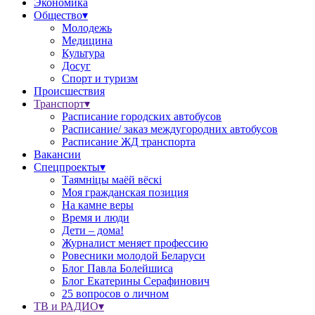
Экономика
Общество▾
Молодежь
Медицина
Культура
Досуг
Спорт и туризм
Происшествия
Транспорт▾
Расписание городских автобусов
Расписание/ заказ междугородних автобусов
Расписание ЖД транспорта
Вакансии
Спецпроекты▾
Таямніцы маёй вёскі
Моя гражданская позиция
На камне веры
Время и люди
Дети – дома!
Журналист меняет профессию
Ровесники молодой Беларуси
Блог Павла Болейшиса
Блог Екатерины Серафинович
25 вопросов о личном
ТВ и РАДИО▾