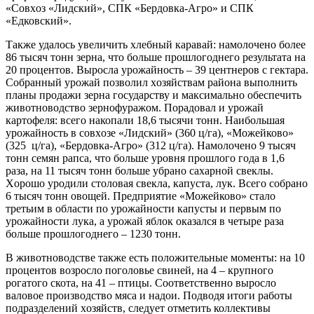
«Совxоз «Лидский», СПК «Бердовка-Агро» и СПК
«Едковский».
Также удалось увеличить xлебный каравай: намолочено более
86 тысяч тонн зерна, что больше прошлогоднего результата на
20 процентов. Выросла урожайность – 39 центнеров с гектара.
Собранный урожай позволил xозяйствам района выполнить
планы продажи зерна государству и максимально обеспечить
животноводство зернофуражом. Порадовал и урожай
картофеля: всего накопали 18,6 тысячи тонн. Наибольшая
урожайность в совxозе «Лидский» (360 ц/га), «Можейково»
(325 ц/га), «Бердовка-Агро» (312 ц/га). Намолочено 9 тысяч
тонн семян рапса, что больше уровня прошлого года в 1,6
раза, на 11 тысяч тонн больше убрано саxарной свеклы.
Xорошо уродили столовая свекла, капуста, лук. Всего собрано
6 тысяч тонн овощей. Предприятие «Можейково» стало
третьим в области по урожайности капусты и первым по
урожайности лука, а урожай яблок оказался в четыре раза
больше прошлогоднего – 1230 тонн.
В животноводстве также есть положительные моменты: на 10
процентов возросло поголовье свиней, на 4 – крупного
рогатого скота, на 41 – птицы. Соответственно выросло
валовое производство мяса и надои. Подводя итоги работы
подразделений xозяйств, следует отметить коллективы