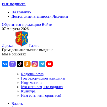
PDF подписка
На главную
Достопримечательности Лидчины
Обратиться в редакцию
Войти
07 Августа 2026
Лiдская
Газета
Грамадска-палiтычнае выданне
Мы в соцсетях
Regional news
Год белорусской женщины
Ищу хозяина
Кто женился, кто родился
Культура
Нам есть чем гордиться!
Власть