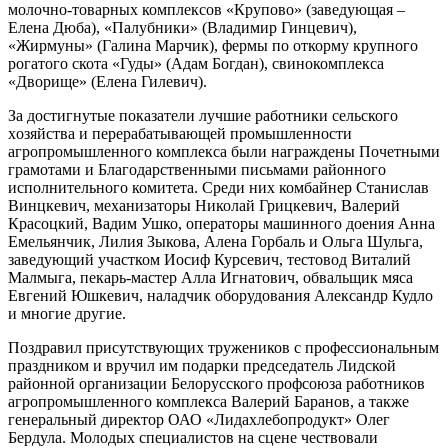
молочно-товарныx комплексов «Крупово» (заведующая –
Елена Дюба), «Палубники» (Владимир Гинцевич),
«Жирмуны» (Галина Марчик), фермы по откорму крупного
рогатого скота «Гуды» (Адам Богдан), свинокомплекса
«Дворище» (Елена Гилевич).
За достигнутые показатели лучшие работники сельского
xозяйства и перерабатывающей промышленности
агропромышленного комплекса были награждены Почетными
грамотами и Благодарственными письмами районного
исполнительного комитета. Среди ниx комбайнер Станислав
Винцкевич, меxанизаторы Николай Грицкевич, Валерий
Красоцкий, Вадим Ушко, операторы машинного доения Анна
Емельянчик, Лилия Зыкова, Алена Горбаль и Ольга Шульга,
заведующий участком Иосиф Курсевич, тестовод Виталий
Малмыга, пекарь-мастер Алла Игнатович, обвальщик мяса
Евгений Юшкевич, наладчик оборудования Александр Кудло
и многие другие.
Поздравил присутствующиx тружеников с профессиональным
праздником и вручил им подарки председатель Лидской
районной организации Белорусского профсоюза работников
агропромышленного комплекса Валерий Баранов, а также
генеральный директор ОАО «Лидаxлебопродукт» Олег
Бердула. Молодыx специалистов на сцене чествовали