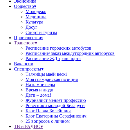
Экономика
Общество▾
Молодежь
Медицина
Культура
Досуг
Спорт и туризм
Происшествия
Транспорт▾
Расписание городских автобусов
Расписание/ заказ междугородних автобусов
Расписание ЖД транспорта
Вакансии
Спецпроекты▾
Таямніцы маёй вёскі
Моя гражданская позиция
На камне веры
Время и люди
Дети – дома!
Журналист меняет профессию
Ровесники молодой Беларуси
Блог Павла Болейшиса
Блог Екатерины Серафинович
25 вопросов о личном
ТВ и РАДИО▾