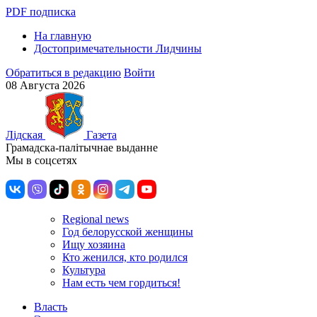
PDF подписка
На главную
Достопримечательности Лидчины
Обратиться в редакцию
Войти
08 Августа 2026
Лiдская
Газета
Грамадска-палiтычнае выданне
Мы в соцсетях
Regional news
Год белорусской женщины
Ищу хозяина
Кто женился, кто родился
Культура
Нам есть чем гордиться!
Власть