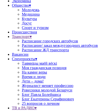
Экономика
Общество▾
Молодежь
Медицина
Культура
Досуг
Спорт и туризм
Происшествия
Транспорт▾
Расписание городских автобусов
Расписание/ заказ междугородних автобусов
Расписание ЖД транспорта
Вакансии
Спецпроекты▾
Таямніцы маёй вёскі
Моя гражданская позиция
На камне веры
Время и люди
Дети – дома!
Журналист меняет профессию
Ровесники молодой Беларуси
Блог Павла Болейшиса
Блог Екатерины Серафинович
25 вопросов о личном
ТВ и РАДИО▾