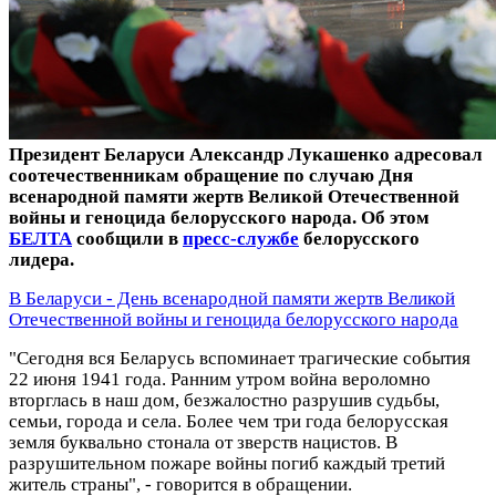
Президент Беларуси Александр Лукашенко адресовал
соотечественникам обращение по случаю Дня
всенародной памяти жертв Великой Отечественной
войны и геноцида белорусского народа. Об этом
БЕЛТА
сообщили в
пресс-службе
белорусского
лидера.
В Беларуси - День всенародной памяти жертв Великой
Отечественной войны и геноцида белорусского народа
"Сегодня вся Беларусь вспоминает трагические события
22 июня 1941 года. Ранним утром война вероломно
вторглась в наш дом, безжалостно разрушив судьбы,
семьи, города и села. Более чем три года белорусская
земля буквально стонала от зверств нацистов. В
разрушительном пожаре войны погиб каждый третий
житель страны", - говорится в обращении.