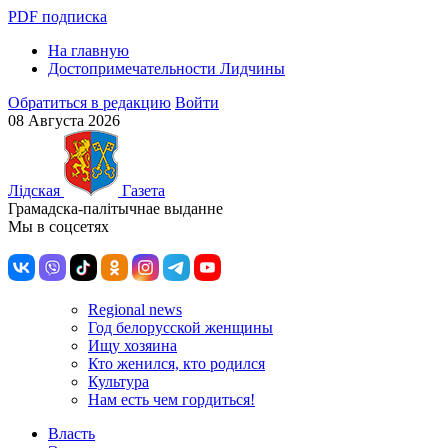
PDF подписка
На главную
Достопримечательности Лидчины
Обратиться в редакцию
Войти
08 Августа 2026
Лiдская
Газета
Грамадска-палiтычнае выданне
Мы в соцсетях
Regional news
Год белорусской женщины
Ищу хозяина
Кто женился, кто родился
Культура
Нам есть чем гордиться!
Власть