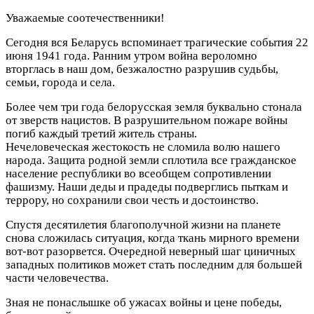
Уважаемые соотечественники!
Сегодня вся Беларусь вспоминает трагические события 22
июня 1941 года. Ранним утром война вероломно
вторглась в наш дом, безжалостно разрушив судьбы,
семьи, города и села.
Более чем три года белорусская земля буквально стонала
от зверств нацистов. В разрушительном пожаре войны
погиб каждый третий житель страны.
Нечеловеческая жестокость не сломила волю нашего
народа. Защита родной земли сплотила все гражданское
население республики во всеобщем сопротивлении
фашизму. Наши деды и прадеды подверглись пыткам и
террору, но сохранили свои честь и достоинство.
Спустя десятилетия благополучной жизни на планете
снова сложилась ситуация, когда ткань мирного времени
вот-вот разорвется. Очередной неверный шаг циничных
западных политиков может стать последним для большей
части человечества.
Зная не понаслышке об ужасах войны и цене победы,