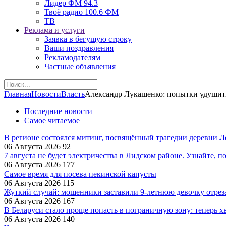
Лидер ФМ 94.3
Твоё радио 100.6 ФМ
ТВ
Реклама и услуги
Заявка в бегущую строку
Ваши поздравления
Рекламодателям
Частные объявления
Главная
Новости
Власть
Александр Лукашенко: попытки удушить
Последние новости
Самое читаемое
В регионе состоялся митинг, посвящённый трагедии деревни 
06 Августа 2026
92
7 августа не будет электричества в Лидском районе. Узнайте, п
06 Августа 2026
177
Самое время для посева пекинской капусты
06 Августа 2026
115
Жуткий случай: мошенники заставили 9‑летнюю девочку отрез
06 Августа 2026
167
В Беларуси стало проще попасть в пограничную зону: теперь хв
06 Августа 2026
140