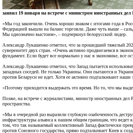
заявил 19 января на встрече с министром иностранных дел
«Мы год закончили. Очень хорошо знаком с итогами года в Рос
Федерацией вышли на баланс торговли. Даже чуть выше – сальдо
Мы однозначно выстоим», – подчеркнул белорусский лидер.
Александр Лукашенко отметил, что за прошедший тяжелый 2022
суверенитет двух стран. «Очень активно продвигаемся в эко
фундамент. Если будет все нормально у нас в экономике, все о
Александр Лукашенко отметил, что Запад пытается использоват
западных соседей. Не только Украины. Они пытаются и Украин
против Беларуси не идет. Хотя ее активно подталкивают наши з
«Поэтому приходится выдержать это время. Но то, что мы выд
Позже, на встрече с журналистами, министр иностранных дел Р
пространства.
«Мы в очередной раз выразили глубокую озабоченность дест
инфраструктуры альянса к нашим общим границам, что ведет к
том, что так называемый коллективный Запад фактически прев
против Союзного государства, прямо подталкивает Киев к соз