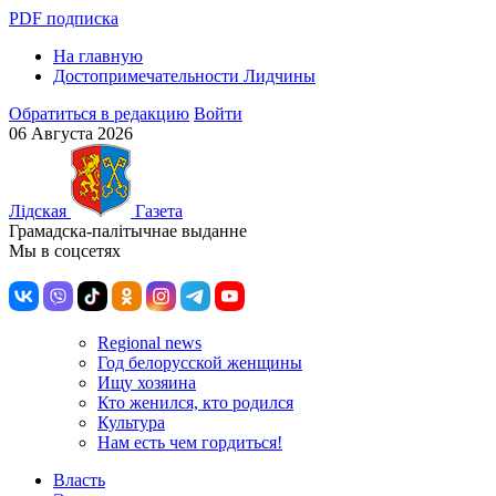
PDF подписка
На главную
Достопримечательности Лидчины
Обратиться в редакцию
Войти
06 Августа 2026
Лiдская
Газета
Грамадска-палiтычнае выданне
Мы в соцсетях
Regional news
Год белорусской женщины
Ищу хозяина
Кто женился, кто родился
Культура
Нам есть чем гордиться!
Власть