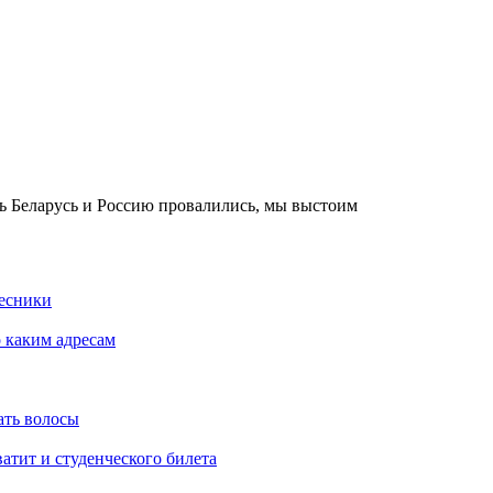
 Беларусь и Россию провалились, мы выстоим
Лесники
о каким адресам
ать волосы
атит и студенческого билета