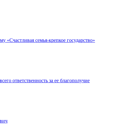
му «Счастливая семья-крепкое государство»
сего ответственность за ее благополучие
евич