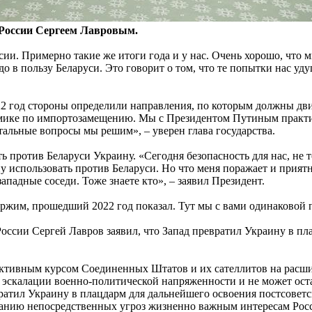
 России Сергеем Лавровым.
сии. Примерно такие же итоги года и у нас. Очень хорошо, что
 в пользу Беларуси. Это говорит о том, что те попытки нас уду
 год стороны определили направления, по которым должны двиг
номике по импортозамещению. Мы с Президентом Путиным практи
стальные вопросы мы решим», – уверен глава государства.
ь против Беларуси Украину. «Сегодня безопасность для нас, не 
у использовать против Беларуси. Но что меня поражает и прият
ападные соседи. Тоже знаете кто», – заявил Президент.
ержим, прошедший 2022 год показал. Тут мы с вами одинаковой 
оссии Сергей Лавров заявил, что Запад превратил Украину в пл
руктивным курсом Соединенных Штатов и их сателлитов на рас
 эскалации военно-политической напряженности и не может оста
ратил Украину в плацдарм для дальнейшего освоения постсоветс
данию непосредственных угроз жизненно важным интересам Росс