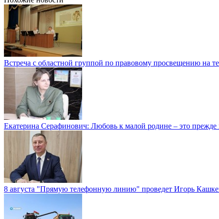
Встреча с областной группой по правовому просвещению на те
Екатерина Серафинович: Любовь к малой родине – это прежде в
8 августа "Прямую телефонную линию" проведет Игорь Кашк