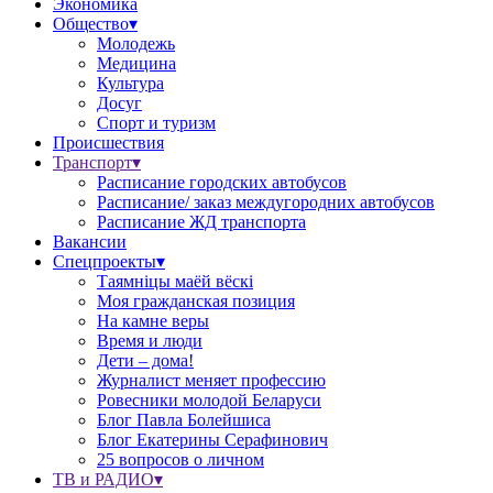
Экономика
Общество▾
Молодежь
Медицина
Культура
Досуг
Спорт и туризм
Происшествия
Транспорт▾
Расписание городских автобусов
Расписание/ заказ междугородних автобусов
Расписание ЖД транспорта
Вакансии
Спецпроекты▾
Таямніцы маёй вёскі
Моя гражданская позиция
На камне веры
Время и люди
Дети – дома!
Журналист меняет профессию
Ровесники молодой Беларуси
Блог Павла Болейшиса
Блог Екатерины Серафинович
25 вопросов о личном
ТВ и РАДИО▾