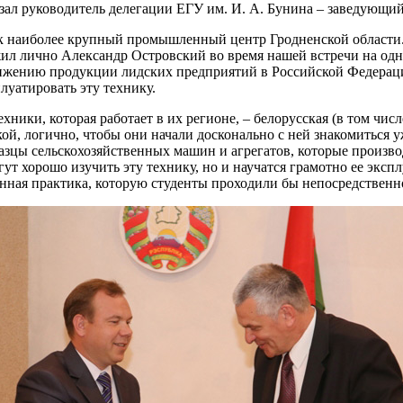
зал руководитель делегации ЕГУ им. И. А. Бунина – заведующи
как наиболее крупный промышленный центр Гродненской области
л лично Александр Островский во время нашей встречи на одн
движению продукции лидских предприятий в Российской Федераци
луатировать эту технику.
ники, которая работает в их регионе, – белорусская (в том числ
кой, логично, чтобы они начали досконально с ней знакомиться 
азцы сельскохозяйственных машин и агрегатов, которые произв
т хорошо изучить эту технику, но и научатся грамотно ее экспл
ная практика, которую студенты проходили бы непосредственно 