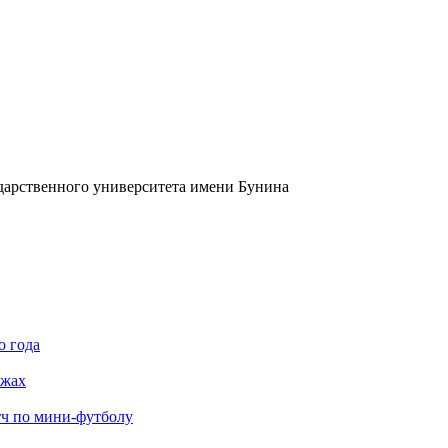
ударственного университета имени Бунина
о года
яжах
тч по мини-футболу