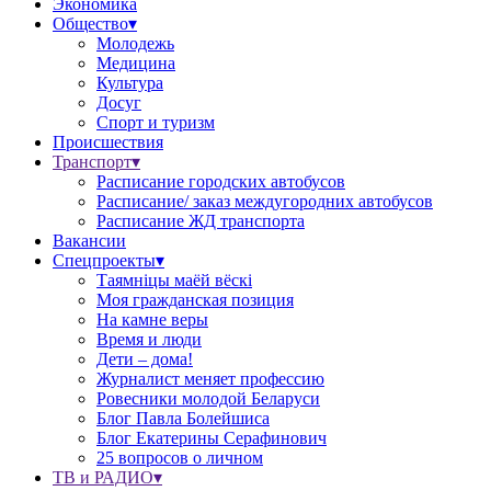
Экономика
Общество▾
Молодежь
Медицина
Культура
Досуг
Спорт и туризм
Происшествия
Транспорт▾
Расписание городских автобусов
Расписание/ заказ междугородних автобусов
Расписание ЖД транспорта
Вакансии
Спецпроекты▾
Таямніцы маёй вёскі
Моя гражданская позиция
На камне веры
Время и люди
Дети – дома!
Журналист меняет профессию
Ровесники молодой Беларуси
Блог Павла Болейшиса
Блог Екатерины Серафинович
25 вопросов о личном
ТВ и РАДИО▾