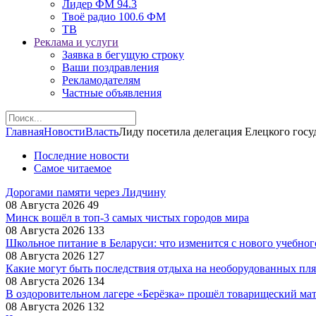
Лидер ФМ 94.3
Твоё радио 100.6 ФМ
ТВ
Реклама и услуги
Заявка в бегущую строку
Ваши поздравления
Рекламодателям
Частные объявления
Главная
Новости
Власть
Лиду посетила делегация Елецкого гос
Последние новости
Самое читаемое
Дорогами памяти через Лидчину
08 Августа 2026
49
Минск вошёл в топ-3 самых чистых городов мира
08 Августа 2026
133
Школьное питание в Беларуси: что изменится с нового учебног
08 Августа 2026
127
Какие могут быть последствия отдыха на необорудованных пл
08 Августа 2026
134
В оздоровительном лагере «Берёзка» прошёл товарищеский ма
08 Августа 2026
132