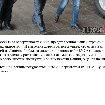
восхитила белорусская техника, представленная нашей страной 
сандрович. – И мы очень хотели бы все лучшее, что есть у вас, 
цией из Липецкой области лидских предприятий: ОАО «Управля
их заводах россияне смогли ознакомиться с образцами наиболе
 особенностях эксплуатационных качеств машин, о ценах на них
исание Елецким государственным университетом им. И. А. Бунин
комом.