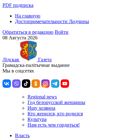
PDF подписка
На главную
Достопримечательности Лидчины
Обратиться в редакцию
Войти
08 Августа 2026
Лiдская
Газета
Грамадска-палiтычнае выданне
Мы в соцсетях
Regional news
Год белорусской женщины
Ищу хозяина
Кто женился, кто родился
Культура
Нам есть чем гордиться!
Власть