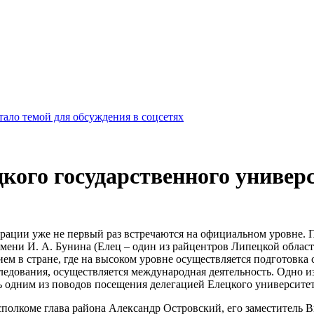
ало темой для обсуждения в соцсетях
цкого государственного универ
ции уже не первый раз встречаются на официальном уровне. Поза
имени И. А. Бунина (Елец – один из райцентров Липецкой облас
ем в стране, где на высоком уровне осуществляется подготовка 
следования, осуществляется международная деятельность. Одно 
 одним из поводов посещения делегацией Елецкого университет
сполкоме глава района Александр Островский, его заместитель