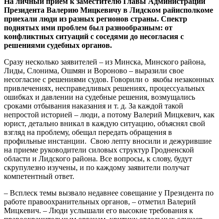
На личный прием к заместителю Главы Администрации
Президента Валерию Мицкевичу в Лидском райисполкоме
приехали люди из разных регионов страны. Спектр
поднятых ими проблем был разнообразным: от
конфликтных ситуаций с соседями до несогласия с
решениями судебных органов.
Сразу несколько заявителей – из Минска, Минского района,
Лиды, Слонима, Ошмян и Вороново – выразили свое
несогласие с решениями судов. Говорили о якобы незаконных
привлечениях, несправедливых решениях, процессуальных
ошибках и давлении на судебные решения, возмущались
сроками отбывания наказания и т. д. За каждой такой
непростой историей – люди, а потому Валерий Мицкевич, как
юрист, детально вникал в каждую ситуацию, объяснял свой
взгляд на проблему, обещал передать обращения в
профильные инстанции. Свою лепту вносили и дежурившие
на приеме руководители силовых структур Гродненской
области и Лидского района. Все вопросы, к слову, будут
скрупулезно изучены, и по каждому заявители получат
компетентный ответ.
– Всплеск темы вызвало недавнее совещание у Президента по
работе правоохранительных органов, – отметил Валерий
Мицкевич. – Люди услышали его высокие требования к