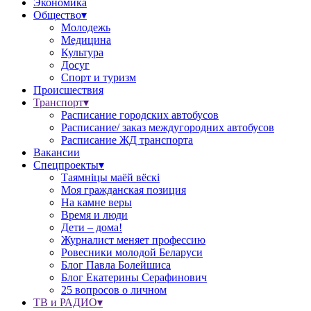
Экономика
Общество▾
Молодежь
Медицина
Культура
Досуг
Спорт и туризм
Происшествия
Транспорт▾
Расписание городских автобусов
Расписание/ заказ междугородних автобусов
Расписание ЖД транспорта
Вакансии
Спецпроекты▾
Таямніцы маёй вёскі
Моя гражданская позиция
На камне веры
Время и люди
Дети – дома!
Журналист меняет профессию
Ровесники молодой Беларуси
Блог Павла Болейшиса
Блог Екатерины Серафинович
25 вопросов о личном
ТВ и РАДИО▾