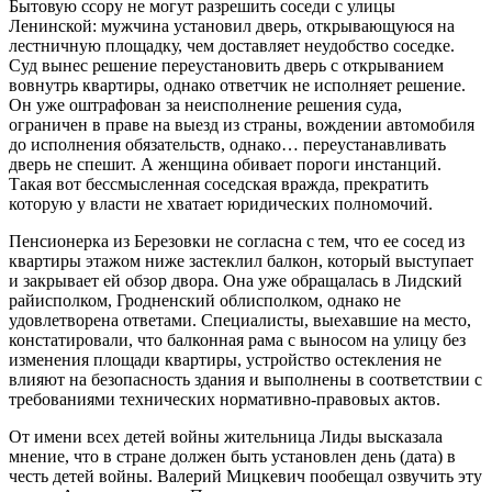
Бытовую ссору не могут разрешить соседи с улицы
Ленинской: мужчина установил дверь, открывающуюся на
лестничную площадку, чем доставляет неудобство соседке.
Суд вынес решение переустановить дверь с открыванием
вовнутрь квартиры, однако ответчик не исполняет решение.
Он уже оштрафован за неисполнение решения суда,
ограничен в праве на выезд из страны, вождении автомобиля
до исполнения обязательств, однако… переустанавливать
дверь не спешит. А женщина обивает пороги инстанций.
Такая вот бессмысленная соседская вражда, прекратить
которую у власти не хватает юридических полномочий.
Пенсионерка из Березовки не согласна с тем, что ее сосед из
квартиры этажом ниже застеклил балкон, который выступает
и закрывает ей обзор двора. Она уже обращалась в Лидский
райисполком, Гродненский облисполком, однако не
удовлетворена ответами. Специалисты, выехавшие на место,
констатировали, что балконная рама с выносом на улицу без
изменения площади квартиры, устройство остекления не
влияют на безопасность здания и выполнены в соответствии с
требованиями технических нормативно-правовых актов.
От имени всех детей войны жительница Лиды высказала
мнение, что в стране должен быть установлен день (дата) в
честь детей войны. Валерий Мицкевич пообещал озвучить эту