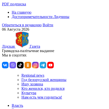
PDF подписка
На главную
Достопримечательности Лидчины
Обратиться в редакцию
Войти
06 Августа 2026
Лiдская
Газета
Грамадска-палiтычнае выданне
Мы в соцсетях
Regional news
Год белорусской женщины
Ищу хозяина
Кто женился, кто родился
Культура
Нам есть чем гордиться!
Власть