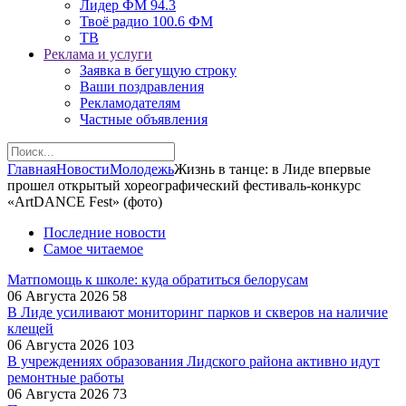
Лидер ФМ 94.3
Твоё радио 100.6 ФМ
ТВ
Реклама и услуги
Заявка в бегущую строку
Ваши поздравления
Рекламодателям
Частные объявления
Главная
Новости
Молодежь
Жизнь в танце: в Лиде впервые
прошел открытый хореографический фестиваль-конкурс
«ArtDANCE Fest» (фото)
Последние новости
Самое читаемое
Матпомощь к школе: куда обратиться белорусам
06 Августа 2026
58
В Лиде усиливают мониторинг парков и скверов на наличие
клещей
06 Августа 2026
103
В учреждениях образования Лидского района активно идут
ремонтные работы
06 Августа 2026
73