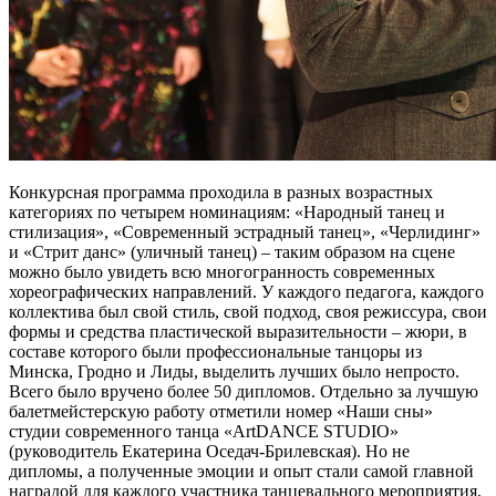
Конкурсная программа проходила в разных возрастных
категориях по четырем номинациям: «Народный танец и
стилизация», «Современный эстрадный танец», «Черлидинг»
и «Стрит данс» (уличный танец) – таким образом на сцене
можно было увидеть всю многогранность современных
хореографических направлений. У каждого педагога, каждого
коллектива был свой стиль, свой подход, своя режиссура, свои
формы и средства пластической выразительности – жюри, в
составе которого были профессиональные танцоры из
Минска, Гродно и Лиды, выделить лучших было непросто.
Всего было вручено более 50 дипломов. Отдельно за лучшую
балетмейстерскую работу отметили номер «Наши сны»
студии современного танца «ArtDANCE STUDIO»
(руководитель Екатерина Оседач-Брилевская). Но не
дипломы, а полученные эмоции и опыт стали самой главной
наградой для каждого участника танцевального мероприятия,