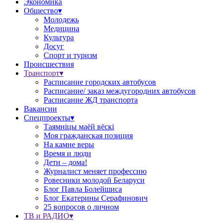
Экономика
Общество▾
Молодежь
Медицина
Культура
Досуг
Спорт и туризм
Происшествия
Транспорт▾
Расписание городских автобусов
Расписание/ заказ междугородних автобусов
Расписание ЖД транспорта
Вакансии
Спецпроекты▾
Таямніцы маёй вёскі
Моя гражданская позиция
На камне веры
Время и люди
Дети – дома!
Журналист меняет профессию
Ровесники молодой Беларуси
Блог Павла Болейшиса
Блог Екатерины Серафинович
25 вопросов о личном
ТВ и РАДИО▾