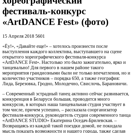
хореографический
фестиваль-конкурс
«ArtDANCE Fest» (фото)
15 Апреля 2018
5601
«Ёу!», «Давайте еще!» – хотелось произнести после
выступления каждого коллектива, выступавшего на сцене
открытого хореографического фестиваля-конкурса
«ArtDANCE Fest». Настолько это было зажигательно, ярко и
танцевально! Для первого в нашем районе такого
мероприятия грандиозными были не только впечатления, но и
количество участников – порядка 650, а также география:
Лида, Березовка, Гродно, Молодечно, Свислочь, Барановичи.
– Современный эстрадный танец активно сейчас развивается,
конкуренция в Беларуси большая, проводится много
конкурсов, в которых наша танцевальная студия участвует в
том числе, причем успешно, – рассказала соорганизатор
фестиваля-конкурса, руководитель студии современного танца
«ArtDANCE STUDIO» Екатерина Оседач-Брилевская. –
Возвращаясь из каждой такой поездки домой, не покидала
мысль показать возможности и нашего города, также сделав