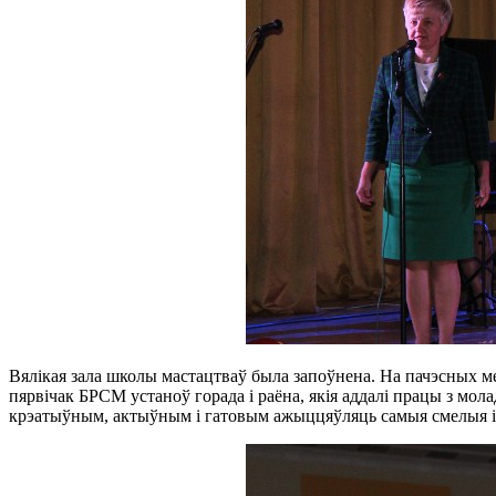
Вялікая зала школы мастацтваў была запоўнена. На пачэсных м
пярвічак БРСМ устаноў горада і раёна, якія аддалі працы з мола
крэатыўным, актыўным і гатовым ажыццяўляць самыя смелыя і