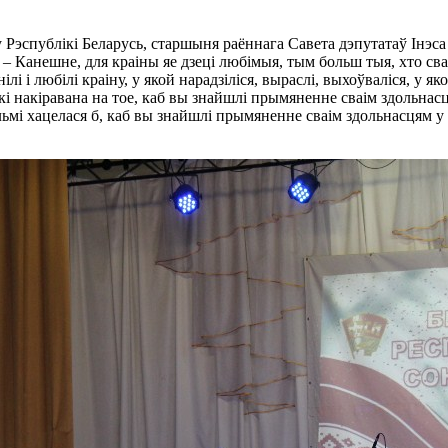
Рэспублікі Беларусь, старшыня раённага Савета дэпутатаў Інэса
. – Канешне, для краіны яе дзеці любімыя, тым больш тыя, хто с
лі і любілі краіну, у якой нарадзіліся, выраслі, выхоўваліся, у як
 накіравана на тое, каб вы знайшлі прымяненне сваім здольнасця
мі хацелася б, каб вы знайшлі прымяненне сваім здольнасцям у св