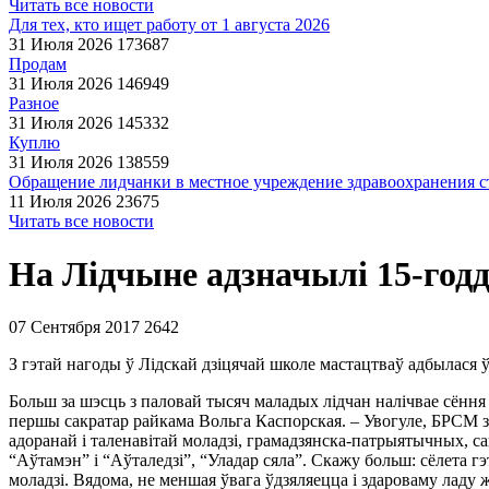
Читать все новости
Для тех, кто ищет работу от 1 августа 2026
31 Июля 2026
173687
Продам
31 Июля 2026
146949
Разное
31 Июля 2026
145332
Куплю
31 Июля 2026
138559
Обращение лидчанки в местное учреждение здравоохранения ст
11 Июля 2026
23675
Читать все новости
На Лідчыне адзначылі 15-год
07 Сентября 2017
2642
З гэтай нагоды ў Лідскай дзіцячай школе мастацтваў адбылася
Больш за шэсць з паловай тысяч маладых лідчан налічвае сёння 
першы сакратар райкама Вольга Каспорская. – Увогуле, БРСМ з
адоранай і таленавітай моладзі, грамадзянска-патрыятычных, с
“Аўтамэн” і “Аўталедзі”, “Уладар сяла”. Скажу больш: сёлета 
моладзі. Вядома, не меншая ўвага ўдзяляецца і здароваму ладу 