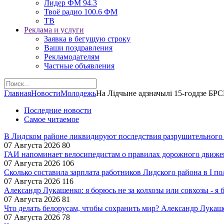
Лидер ФМ 94.3
Твоё радио 100.6 ФМ
ТВ
Реклама и услуги
Заявка в бегущую строку
Ваши поздравления
Рекламодателям
Частные объявления
Главная
Новости
Молодежь
На Лідчыне адзначылі 15-годдзе БРС
Последние новости
Самое читаемое
В Лидском районе ликвидируют последствия разрушительного
07 Августа 2026
80
ГАИ напоминает велосипедистам о правилах дорожного движе
07 Августа 2026
106
Сколько составила зарплата работников Лидского района в I по
07 Августа 2026
116
Александр Лукашенко: я борюсь не за колхозы или совхозы - я 
07 Августа 2026
81
Что делать белорусам, чтобы сохранить мир? Александр Лукаш
07 Августа 2026
78