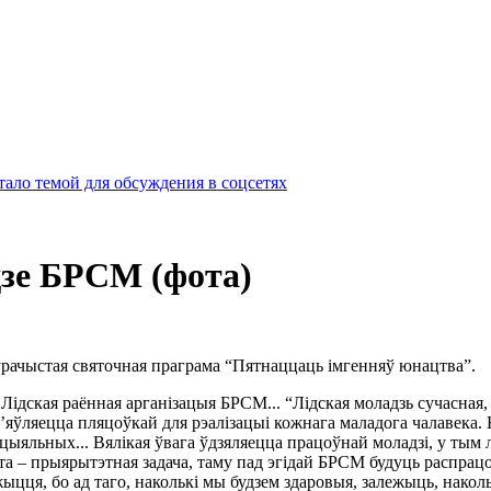
ало темой для обсуждения в соцсетях
дзе БРСМ (фота)
 ўрачыстая святочная праграма “Пятнаццаць імгенняў юнацтва”.
Лідская раённая арганізацыя БРСМ... “Лідская моладзь сучасная,
’яўляецца пляцоўкай для рэалізацыі кожнага маладога чалавека.
ацыяльных... Вялікая ўвага ўдзяляецца працоўнай моладзі, у тым
гэта – прыярытэтная задача, таму пад эгідай БРСМ будуць распра
жыцця, бо ад таго, наколькі мы будзем здаровыя, залежыць, накол