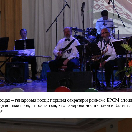
есцах – ганаровыя госці: першыя сакратары райкама БРСМ апошні
ддзю шмат год, і проста тыя, хто ганарова носіць членскі білет і
дэі.