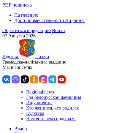
PDF подписка
На главную
Достопримечательности Лидчины
Обратиться в редакцию
Войти
07 Августа 2026
Лiдская
Газета
Грамадска-палiтычнае выданне
Мы в соцсетях
Regional news
Год белорусской женщины
Ищу хозяина
Кто женился, кто родился
Культура
Нам есть чем гордиться!
Власть