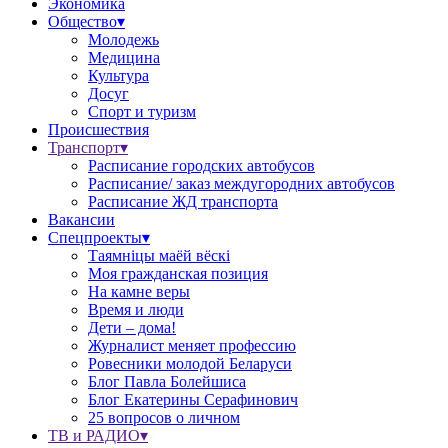
Экономика
Общество▾
Молодежь
Медицина
Культура
Досуг
Спорт и туризм
Происшествия
Транспорт▾
Расписание городских автобусов
Расписание/ заказ междугородних автобусов
Расписание ЖД транспорта
Вакансии
Спецпроекты▾
Таямніцы маёй вёскі
Моя гражданская позиция
На камне веры
Время и люди
Дети – дома!
Журналист меняет профессию
Ровесники молодой Беларуси
Блог Павла Болейшиса
Блог Екатерины Серафинович
25 вопросов о личном
ТВ и РАДИО▾