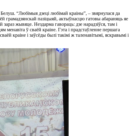
 Белуш. “Любімыя дзеці любімай краіны”, – звярнулася да
ваёй грамадзянскай пазіцыяй, актыўнасцю гатовы абараняць яе
ой зараз жывяце. Нездарма гавораць: дзе нарадзіўся, там і
м менавіта ў сваёй краіне. Гэта і прадстаўленне першага
аёй краіне і заўсёды былі такімі ж таленавітымі, яскравымі і