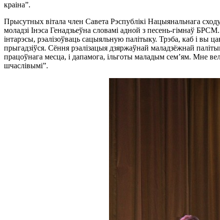
краіна”.
Прысутных вітала член Савета Рэспублікі Нацыянальнага сходу 
моладзі Інэса Генадзьеўна словамі адной з песень-гімнаў БРСМ
інтарэсы, рэалізоўваць сацыяльную палітыку. Трэба, каб і вы цані
прыгадзіўся. Сёння рэалізацыя дзяржаўнай маладзёжнай палітыкі
працоўнага месца, і дапамога, ільготы маладым сем’ям. Мне вель
шчаслівымі”.