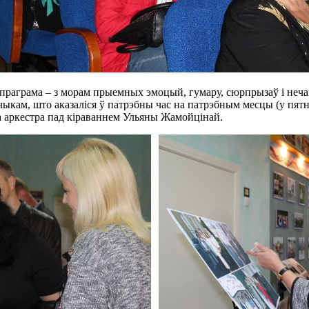
я праграма – з морам прыемных эмоцый, гумару, сюрпрызаў і неч
ыкам, што аказаліся ў патрэбны час на патрэбным месцы (у пятн
га аркестра пад кіраваннем Ульяны Жамойцінай.