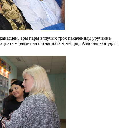
аканасцей. Тры пары вядучых трох пакаленняў, уручэнне
аццатым радзе і на пятнаццатым месцы). Аздобілі канцэрт і