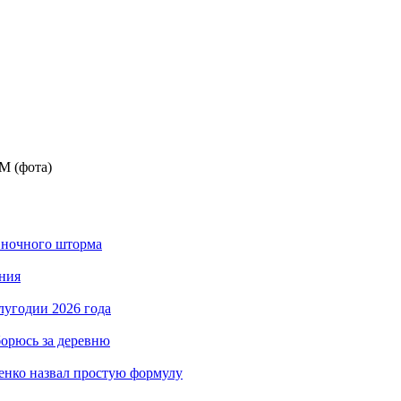
М (фота)
 ночного шторма
ния
лугодии 2026 года
борюсь за деревню
енко назвал простую формулу