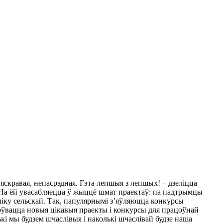
 яскравая, непасрэдная. Гэта лепшыя з лепшых! – дзеліцца
 На ёй увасабляецца ў жыццё шмат праектаў: па падтрымцы
 ліку сельскай. Так, папулярнымі з’яўляюцца конкурсы
цоўвацца новыя цікавыя праекты і конкурсы для працоўнай
ькі мы будзем шчаслівыя і наколькі шчаслівай будзе наша