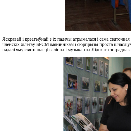
Яскравай і крэатыўнай з іх падачы атрымалася і сама святочна
членскіх білетаў БРСМ імяніннікам і сюрпрызы проста шчасліўч
надалі яму святочнасці салісты і музыканты Лідскага эстрадна