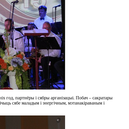
х год, партнёры і сябры арганізацыі. Побач – сакратары
 лічыць сябе маладым і энергічным, мэтанакіраваным і