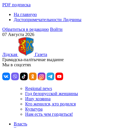
PDF подписка
На главную
Достопримечательности Лидчины
Обратиться в редакцию
Войти
07 Августа 2026
Лiдская
Газета
Грамадска-палiтычнае выданне
Мы в соцсетях
Regional news
Год белорусской женщины
Ищу хозяина
Кто женился, кто родился
Культура
Нам есть чем гордиться!
Власть