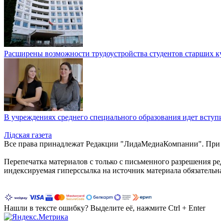
Расширены возможности трудоустройства студентов старших к
В учреждениях среднего специального образования идет вступ
Лiдская газета
Все права принадлежат Редакции "ЛидаМедиаКомпании". При ис
Перепечатка материалов c только с письменного разрешения р
индексируемая гиперссылка на источник материала обязательн
Нашли в тексте ошибку? Выделите её, нажмите Ctrl + Enter