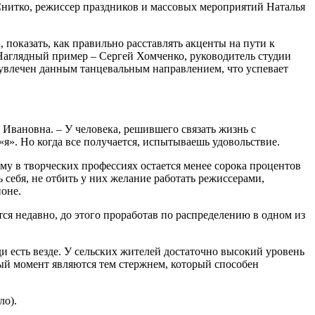
Снитко, режиссер праздников и массовых мероприятий Наталья
 показать, как правильно расставлять акценты на пути к
 Наглядный пример – Сергей Хомченко, руководитель студии
 увлечен данным танцевальным направлением, что успевает
 Ивановна. – У человека, решившего связать жизнь с
 «я». Но когда все получается, испытываешь удовольствие.
му в творческих профессиях остается менее сорока процентов
себя, не отбить у них желание работать режиссерами,
йоне.
ся недавно, до этого проработав по распределению в одном из
ди есть везде. У сельских жителей достаточно высокий уровень
ный момент являются тем стержнем, который способен
ло).