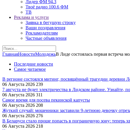
Лидер ФМ 94.3
Твоё радио 100.6 ФМ
ТВ
Реклама и услуги
Заявка в бегущую строку
Ваши поздравления
Рекламодателям
Частные объявления
Главная
Новости
Молодежь
В Лиде состоялась первая встреча м
Последние новости
Самое читаемое
В регионе состоялся митинг, посвящённый трагедии деревни 
06 Августа 2026
239
7 августа не будет электричества в Лидском районе. Узнайте, п
06 Августа 2026
311
Самое время для посева пекинской капусты
06 Августа 2026
208
Жуткий случай: мошенники заставили 9‑летнюю девочку отрез
06 Августа 2026
276
В Беларуси стало проще попасть в пограничную зону: теперь хв
06 Августа 2026
218