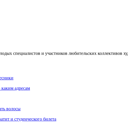
олодых специалистов и участников любительских коллективов х
Лесники
о каким адресам
ать волосы
атит и студенческого билета