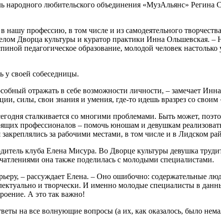
ель народного любительского объединения «МузАльянс» Регина 
 нашу профессию, в том числе и из самодеятельного творчества,
делом Дворца культуры и куратор практики Инна Ольшевская. –
 спиной педагогическое образование, молодой человек настолько
ь у своей собеседницы.
особный отражать в себе возможности личности, – замечает Инна
ции, силы, свои знания и умения, где-то идешь вразрез со своим
егодня сталкивается со многими проблемами. Быть может, поэто
тоящих профессионалов – помочь юношам и девушкам реализовать 
 закреплялись за рабочими местами, в том числе и в Лидском ра
дитель клуба Елена Мисура. Во Дворце культуры девушка трудит
чатлениями она также поделилась с молодыми специалистами.
арьеру, – рассуждает Елена. – Оно ошибочно: содержательные лю
еллектуально и творчески. И именно молодые специалисты в дан
роение. А это так важно!
еты на все волнующие вопросы (а их, как оказалось, было нема