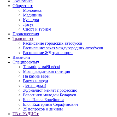
Экономика
Общество▾
Молодежь
Медицина
Культура
Досуг
Спорт и туризм
Происшествия
Транспорт▾
Расписание городских автобусов
Расписание/ заказ междугородних автобусов
Расписание ЖД транспорта
Вакансии
Спецпроекты▾
Таямніцы маёй вёскі
Моя гражданская позиция
На камне веры
Время и люди
Дети – дома!
Журналист меняет профессию
Ровесники молодой Беларуси
Блог Павла Болейшиса
Блог Екатерины Серафинович
25 вопросов о личном
ТВ и РАДИО▾