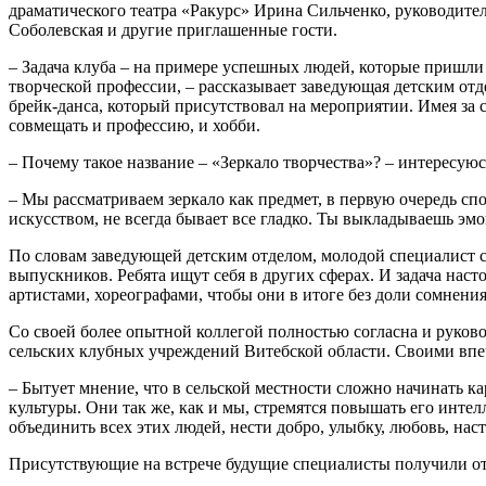
драматического театра «Ракурс» Ирина Сильченко, руководит
Соболевская и другие приглашенные гости.
– Задача клуба – на примере успешных людей, которые пришли в
творческой профессии, – рассказывает заведующая детским от
брейк-данса, который присутствовал на мероприятии. Имея за
совмещать и профессию, и хобби.
– Почему такое название – «Зеркало творчества»? – интересуюс
– Мы рассматриваем зеркало как предмет, в первую очередь сп
искусством, не всегда бывает все гладко. Ты выкладываешь эмо
По словам заведующей детским отделом, молодой специалист с
выпускников. Ребята ищут себя в других сферах. И задача нас
артистами, хореографами, чтобы они в итоге без доли сомнения
Со своей более опытной коллегой полностью согласна и руково
сельских клубных учреждений Витебской области. Своими впе
– Бытует мнение, что в сельской местности сложно начинать к
культуры. Они так же, как и мы, стремятся повышать его инт
объединить всех этих людей, нести добро, улыбку, любовь, наст
Присутствующие на встрече будущие специалисты получили отв